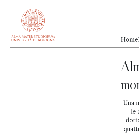
vai al contenuto della pagina
vai al menu di navigazione
Home
Alm
mon
Una m
le 
dott
quatt