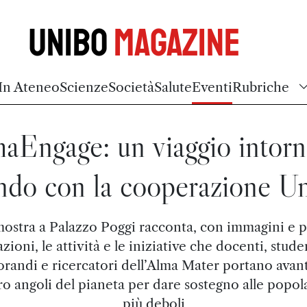
Unibo
Magazine
In Ateneo
Scienze
Società
Salute
Eventi
Rubriche
aEngage: un viaggio intorn
do con la cooperazione U
ostra a Palazzo Poggi racconta, con immagini e p
azioni, le attività e le iniziative che docenti, stude
orandi e ricercatori dell’Alma Mater portano avant
ro angoli del pianeta per dare sostegno alle popol
più deboli