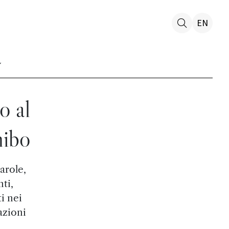
EN
o al
nibo
arole,
nti,
i nei
azioni