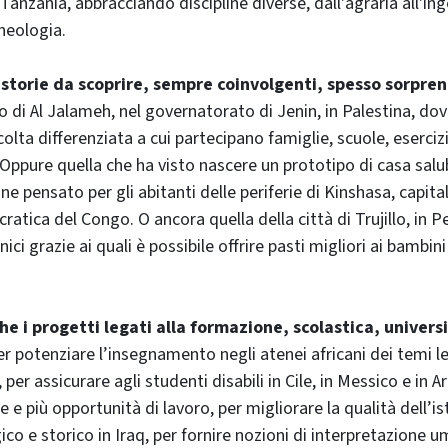
anzania, abbracciando discipline diverse, dall'agraria all'ing
cheologia.
storie da scoprire, sempre coinvolgenti, spesso sorpre
io di Al Jalameh, nel governatorato di Jenin, in Palestina, do
olta differenziata a cui partecipano famiglie, scuole, eserci
 Oppure quella che ha visto nascere un prototipo di casa sal
one pensato per gli abitanti delle periferie di Kinshasa, capita
tica del Congo. O ancora quella della città di Trujillo, in P
nici grazie ai quali è possibile offrire pasti migliori ai bambi
he i progetti legati alla formazione, scolastica, universi
per potenziare l’insegnamento negli atenei africani dei temi l
per assicurare agli studenti disabili in Cile, in Messico e in A
ve e più opportunità di lavoro, per migliorare la qualità dell’is
o e storico in Iraq, per fornire nozioni di interpretazione um