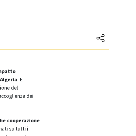
impatto
 Algeria
. E
ione del
 accoglienza dei
nche cooperazione
ati su tutti i