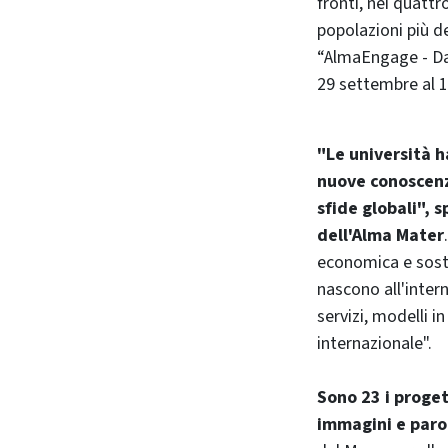
fronti, nei quattr
popolazioni più d
“AlmaEngage - Da
29 settembre al 1
"Le università h
nuove conoscenz
sfide globali", 
dell'Alma Mater
economica e soste
nascono all'intern
servizi, modelli i
internazionale".
Sono 23 i proget
immagini e paro