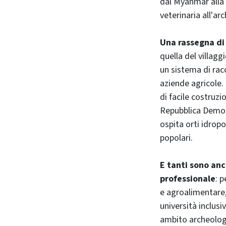
dal Myanmar alla T
veterinaria all'ar
Una rassegna di 
quella del villagg
un sistema di racc
aziende agricole.
di facile costruzi
Repubblica Democra
ospita orti idropo
popolari.
E tanti sono anc
professionale
: 
e agroalimentare, 
università inclusi
ambito archeologic