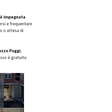
r è impegnata
versi e frequentare
o o attesa di
azzo Poggi
,
esso è gratuito.