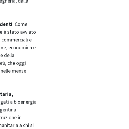
egneria, dalla
ndenti
. Come
ve è stato avviato
zi commerciali e
ubre, economica e
le della
erù, che oggi
ni nelle mense
taria,
egati a bioenergia
rgentina
truzione in
anitaria a chi si