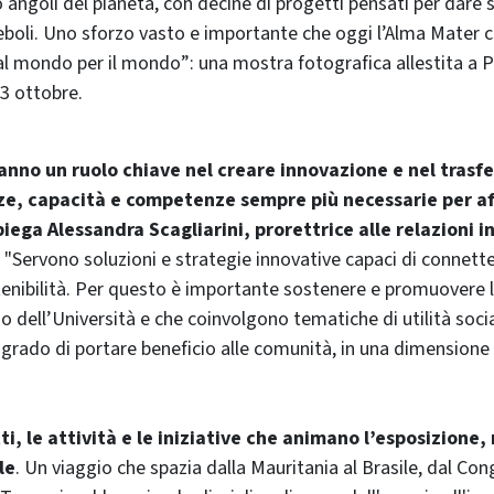
o angoli del pianeta, con decine di progetti pensati per dare 
eboli. Uno sforzo vasto e importante che oggi l’Alma Mater 
l mondo per il mondo”: una mostra fotografica allestita a P
3 ottobre.
anno un ruolo chiave nel creare innovazione e nel trasfe
e, capacità e competenze sempre più necessarie per af
spiega Alessandra Scagliarini, prorettrice alle relazioni i
. "Servono soluzioni e strategie innovative capaci di connette
nibilità. Per questo è importante sostenere e promuovere l
o dell’Università e che coinvolgono tematiche di utilità socia
n grado di portare beneficio alle comunità, in una dimensione 
ti, le attività e le iniziative che animano l’esposizione,
le
. Un viaggio che spazia dalla Mauritania al Brasile, dal Con