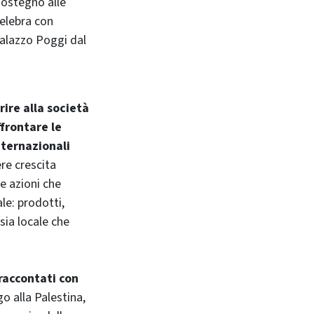
sostegno alle
celebra con
alazzo Poggi dal
rire alla società
frontare le
nternazionali
re crescita
e azioni che
le: prodotti,
sia locale che
 raccontati con
go alla Palestina,