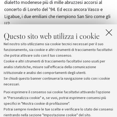
dialetto modenese più di mille abruzzesi accorsi al
concerto di Loreto del ’94. Ed ecco ancora Vasco e
Ligabue, i due emiliani che riempiono San Siro come gli
U2.
Questo sito web utilizza i cookie
Ma c’è una spiegazione a questi miracoli?
"Il bello –
conclude Morozzi – è che non do alcuna spiegazione. In
Nel nostro sito utilizziamo sia cookie tecnici necessari per il suo
apertura parlo solo di una cometa che avrebbe sparso
funzionamento, sia cookie e altri strumenti di tracciamento facoltativi
delle spore lungo la via Emilia...".
che potrai attivare solo con il tuo consenso.
Cookie e altri strumenti di tracciamento facoltativi sono usati per
analisi statistiche, misure sull'efficacia della comunicazione
istituzionale e analisi dei comportamenti degli utenti.
Se chiudi questo banner continuerai la navigazione solo con i cookie
necessari.
Archivio
Puoi esprimere il consenso sui cookie facoltativi attivando l'opzione
in "Personalizza cookie" e, se vuoi, potrai esprimere consensi più
Comunicati stampa
specifici in "Mostra cookie di profilazione".
Redazione
Potrai sempre rivedere le tue scelte e verificare lo stato dei consensi
rientrando nella sezione "Impostazione cookie" del sito.