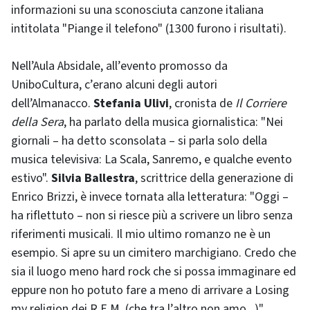
informazioni su una sconosciuta canzone italiana
intitolata "Piange il telefono" (1300 furono i risultati).
Nell’Aula Absidale, all’evento promosso da
UniboCultura, c’erano alcuni degli autori
dell’Almanacco.
Stefania Ulivi
, cronista de
Il Corriere
della Sera
, ha parlato della musica giornalistica: "Nei
giornali – ha detto sconsolata – si parla solo della
musica televisiva: La Scala, Sanremo, e qualche evento
estivo".
Silvia Ballestra
, scrittrice della generazione di
Enrico Brizzi, è invece tornata alla letteratura: "Oggi –
ha riflettuto – non si riesce più a scrivere un libro senza
riferimenti musicali. Il mio ultimo romanzo ne è un
esempio. Si apre su un cimitero marchigiano. Credo che
sia il luogo meno hard rock che si possa immaginare ed
eppure non ho potuto fare a meno di arrivare a
Losing
my religion
dei R.E.M. (che tra l’altro non amo...)".