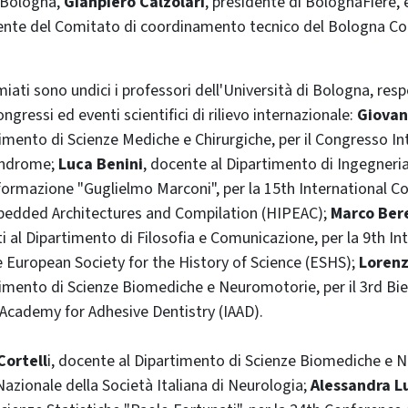
i Bologna,
Gianpiero Calzolari
, presidente di BolognaFiere,
dente del Comitato di coordinamento tecnico del Bologna C
miati sono undici i professori dell'Università di Bologna, resp
ongressi ed eventi scientifici di rilievo internazionale:
Giovan
imento di Scienze Mediche e Chirurgiche, per il Congresso In
syndrome;
Luca Benini
, docente al Dipartimento di Ingegneria
Informazione "Guglielmo Marconi", per la 15th International 
edded Architectures and Compilation (HIPEAC);
Marco Ber
ti al Dipartimento di Filosofia e Comunicazione, per la 9th In
 European Society for the History of Science (ESHS);
Lorenz
imento di Scienze Biomediche e Neuromotorie, per il 3rd Bie
 Academy for Adhesive Dentistry (IAAD).
Cortell
i, docente al Dipartimento di Scienze Biomediche e 
Nazionale della Società Italiana di Neurologia;
Alessandra L