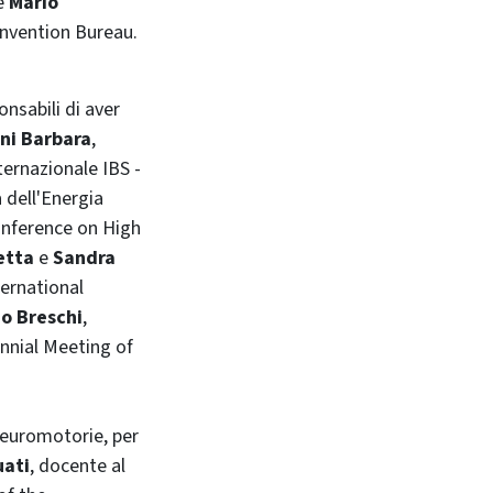
 e
Mario
onvention Bureau.
onsabili di aver
ni Barbara
,
ternazionale IBS -
 dell'Energia
Conference on High
etta
e
Sandra
ternational
o Breschi
,
nnial Meeting of
Neuromotorie, per
uati
, docente al