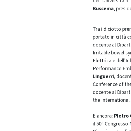
dell’Università d
Buscema
, presi
Tra i diciotto pre
portato in città c
docente al Dipart
Irritable bowel 
Elettrica e dell'
Performance Emb
Linguerri
, docen
Conference of the
docente al Dipart
the International
E ancora:
Pietro 
il 50° Congresso 