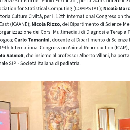
cienze Statistiche "Paolo Fortunati", per la 24th Conference 
sociation for Statistical Computing (COMPSTAT);
Nicolò Marc
toria Culture Civiltà, per il 12th International Congress on t
 East (ICAANE);
Nicola Rizzo
, del Dipartimento di Scienze Me
l'organizzazione dei Corsi Multimediali di Diagnosi e Terapia 
logica;
Carlo Tamanini
, docente al Dipartimento di Scienze
il 19th International Congress on Animal Reproduction (ICAR); 
lo Salvioli
, che insieme al professor Alberto Villani, ha port
le SIP - Società italiana di pediatria.