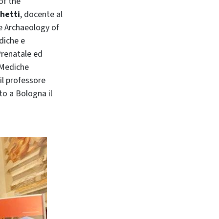
of the
hetti
, docente al
he Archaeology of
diche e
Prenatale ed
 Mediche
il professore
ato a Bologna il