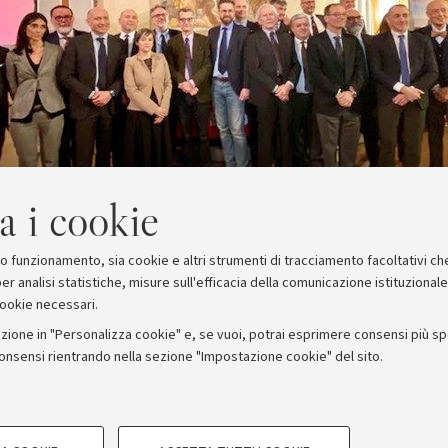
a i cookie
suo funzionamento, sia cookie e altri strumenti di tracciamento facoltativi ch
er analisi statistiche, misure sull'efficacia della comunicazione istituzional
cookie necessari.
zione in "Personalizza cookie" e, se vuoi, potrai esprimere consensi più spec
consensi rientrando nella sezione "Impostazione cookie" del sito.
stampa
COOKIE TECNICI - NECESSAR
ORUM - Università di Bologna - Via Zamboni, 33 - 40126 Bologna