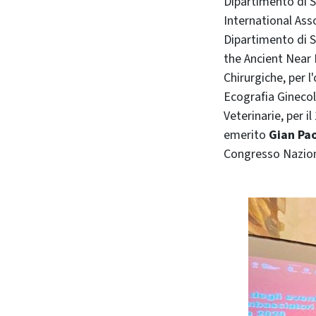
Dipartimento di S
International As
Dipartimento di S
the Ancient Near
Chirurgiche, per 
Ecografia Gineco
Veterinarie, per 
emerito
Gian Pao
Congresso Naziona