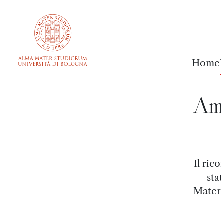
vai al contenuto della pagina
vai al menu di navigazione
Home
Amb
Il ri
sta
Mater,