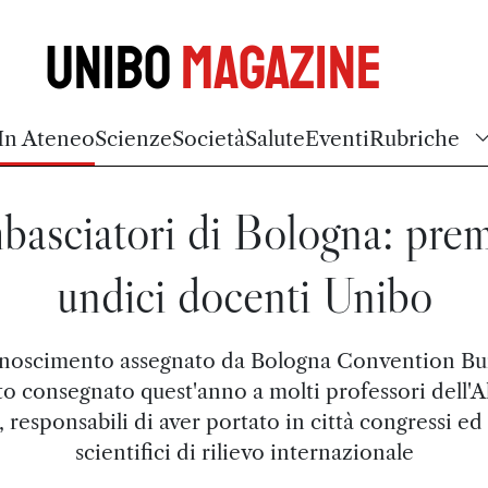
Unibo
Magazine
In Ateneo
Scienze
Società
Salute
Eventi
Rubriche
asciatori di Bologna: prem
undici docenti Unibo
conoscimento assegnato da Bologna Convention Bu
to consegnato quest'anno a molti professori dell'
 responsabili di aver portato in città congressi ed
scientifici di rilievo internazionale