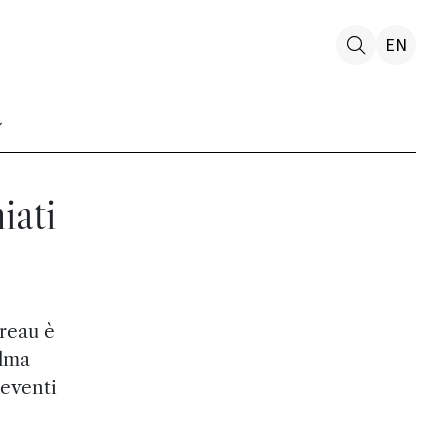
EN
iati
reau è
Alma
 eventi