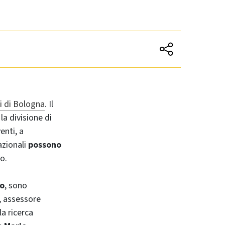
i di Bologna
. Il
, la divisione di
enti, a
nazionali
possono
o.
io
, sono
, assessore
la ricerca