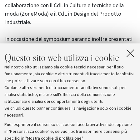
collaborazione con il CdL in Culture e tecniche della
moda (ZoneModa) e il CdL in Design del Prodotto
Industriale.
In occasione del symposium saranno inoltre presentati
due nuovi progetti per la città di Bologna
: a cura di
Questo sito web utilizza i cookie
Alessandro Cecchini la presentazione della Fondazione
Fashion Research Italy; a cura di Federica Muzzarelli
Nel nostro sito utilizziamo sia cookie tecnici necessari per il suo
l’annuncio dell’apertura del Master in Design and
funzionamento, sia cookie e altri strumenti di tracciamento facoltativi
Technology for Fashion Communication.
che potrai attivare solo con il tuo consenso.
Cookie e altri strumenti di tracciamento facoltativi sono usati per
analisi statistiche, misure sull'efficacia della comunicazione
istituzionale e analisi dei comportamenti degli utenti.
Se chiudi questo banner continuerai la navigazione solo con i cookie
necessari.
Archivio
Puoi esprimere il consenso sui cookie facoltativi attivando l'opzione
in "Personalizza cookie" e, se vuoi, potrai esprimere consensi più
Comunicati stampa
specifici in "Mostra cookie di profilazione".