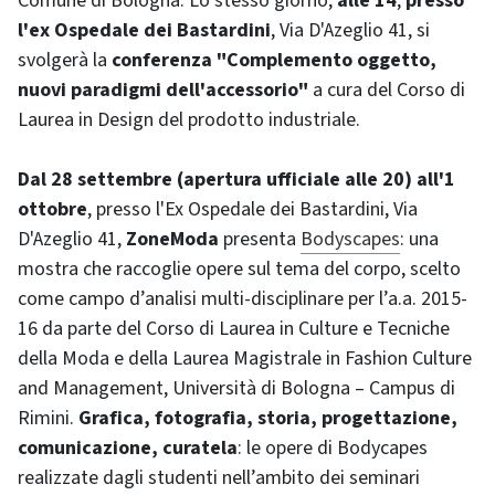
Comune di Bologna. Lo stesso giorno,
alle 14
,
presso
l'ex Ospedale dei Bastardini
, Via D'Azeglio 41, si
svolgerà la
conferenza "Complemento oggetto,
nuovi paradigmi dell'accessorio"
a cura del Corso di
Laurea in Design del prodotto industriale.
Dal 28 settembre (apertura ufficiale alle 20) all'1
ottobre
, presso l'Ex Ospedale dei Bastardini, Via
D'Azeglio 41,
ZoneModa
presenta
Bodyscapes
: una
mostra che raccoglie opere sul tema del corpo, scelto
come campo d’analisi multi-disciplinare per l’a.a. 2015-
16 da parte del Corso di Laurea in Culture e Tecniche
della Moda e della Laurea Magistrale in Fashion Culture
and Management, Università di Bologna – Campus di
Rimini.
Grafica, fotografia, storia, progettazione,
comunicazione, curatela
: le opere di Bodycapes
realizzate dagli studenti nell’ambito dei seminari