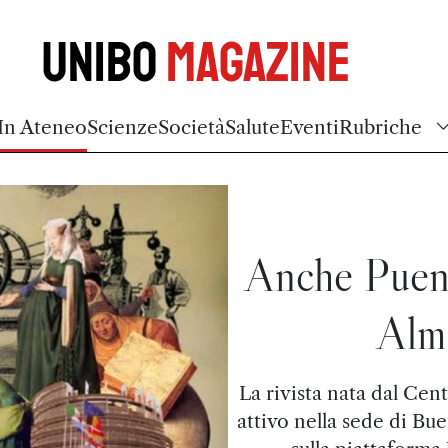
Unibo
Magazine
In Ateneo
Scienze
Società
Salute
Eventi
Rubriche
Anche Puen
Alm
La rivista nata dal Ce
attivo nella sede di Bu