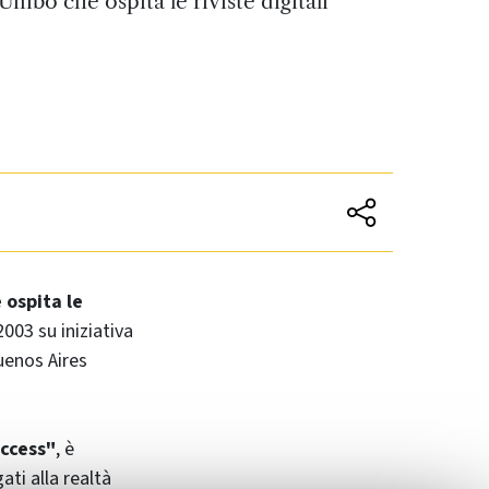
Unibo che ospita le riviste digitali
 ospita le
2003 su iniziativa
uenos Aires
access"
, è
ti alla realtà