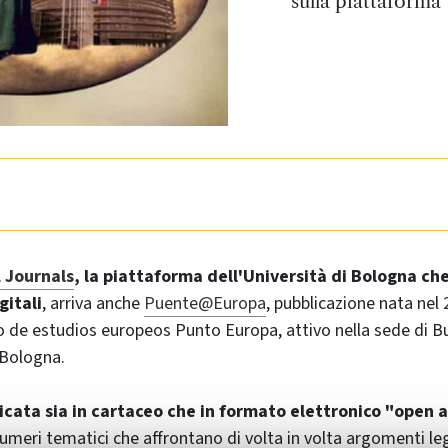
sulla piattaforma 
 Journals
, la piattaforma dell'Università di Bologna che
gitali
, arriva anche
Puente@Europa
, pubblicazione nata nel 
o de estudios europeos Punto Europa, attivo nella sede di B
 Bologna.
licata sia in cartaceo che in formato elettronico "open 
umeri tematici che affrontano di volta in volta argomenti lega