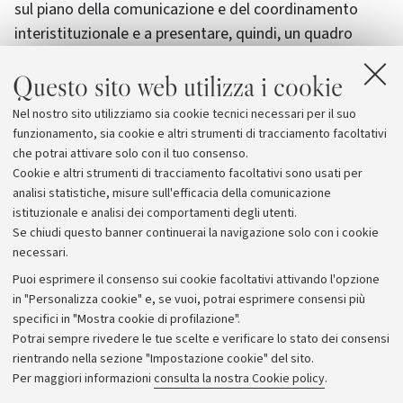
sul piano della comunicazione e del coordinamento
interistituzionale e a presentare, quindi, un quadro
complessivo dei risultati conseguiti dall’Alma Mater e
Questo sito web utilizza i cookie
dei servizi offerti ai propri interlocutori, cercando di
evidenziare altresì gli impatti prodotti sul territorio e di
Nel nostro sito utilizziamo sia cookie tecnici necessari per il suo
contribuire, in questa logica, ad innalzare il senso di
funzionamento, sia cookie e altri strumenti di tracciamento facoltativi
responsabilità sociale dell’Ateneo.
che potrai attivare solo con il tuo consenso.
Cookie e altri strumenti di tracciamento facoltativi sono usati per
analisi statistiche, misure sull'efficacia della comunicazione
istituzionale e analisi dei comportamenti degli utenti.
Se chiudi questo banner continuerai la navigazione solo con i cookie
necessari.
Archivio
Puoi esprimere il consenso sui cookie facoltativi attivando l'opzione
in "Personalizza cookie" e, se vuoi, potrai esprimere consensi più
Comunicati stampa
specifici in "Mostra cookie di profilazione".
Redazione
Potrai sempre rivedere le tue scelte e verificare lo stato dei consensi
rientrando nella sezione "Impostazione cookie" del sito.
Rassegna stampa
Per maggiori informazioni
consulta la nostra Cookie policy
.