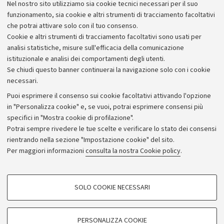
Nel nostro sito utilizziamo sia cookie tecnici necessari per il suo
segnalazione di molestie. Altri regolamenti disciplinano
funzionamento, sia cookie e altri strumenti di tracciamento facoltativi
invece il percorso di denuncia e segnalazione formale.
che potrai attivare solo con il tuo consenso.
Cookie e altri strumenti di tracciamento facoltativi sono usati per
analisi statistiche, misure sull'efficacia della comunicazione
istituzionale e analisi dei comportamenti degli utenti.
Se chiudi questo banner continuerai la navigazione solo con i cookie
necessari.
Archivio
Puoi esprimere il consenso sui cookie facoltativi attivando l'opzione
in "Personalizza cookie" e, se vuoi, potrai esprimere consensi più
Comunicati stampa
specifici in "Mostra cookie di profilazione".
Redazione
Potrai sempre rivedere le tue scelte e verificare lo stato dei consensi
rientrando nella sezione "Impostazione cookie" del sito.
Rassegna stampa
Per maggiori informazioni
consulta la nostra Cookie policy
.
Seguici su:
COOKIE DI PROFILAZIONE - FACOLTATIVI
SOLO COOKIE NECESSARI
Si tratta di cookie utilizzati per analizzare le caratteristiche della navigazione
degli utenti, creare profili in base al loro comportamento sul sito, per analisi
di marketing.
PERSONALIZZA COOKIE