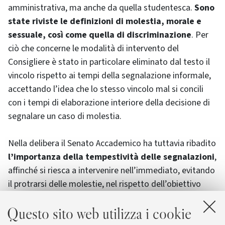
amministrativa, ma anche da quella studentesca.
Sono
state riviste le definizioni di molestia, morale e
sessuale, così come quella di discriminazione
. Per
ciò che concerne le modalità di intervento del
Consigliere è stato in particolare eliminato dal testo il
vincolo rispetto ai tempi della segnalazione informale,
accettando l’idea che lo stesso vincolo mal si concili
con i tempi di elaborazione interiore della decisione di
segnalare un caso di molestia.
Nella delibera il Senato Accademico ha tuttavia ribadito
l’importanza della tempestività delle segnalazioni
,
affinché si riesca a intervenire nell’immediato, evitando
il protrarsi delle molestie, nel rispetto dell’obiettivo
principale del Codice, che è quello di prevenzione e
Questo sito web utilizza i cookie
protezione. Il nuovo codice, in coerenza con il Codice
etico dell’Ateneo, traccia il percorso informale di