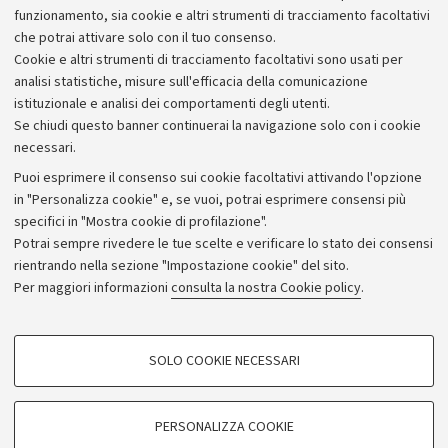
spettatelefonata, per la quale si può scegliere la lingua
funzionamento, sia cookie e altri strumenti di tracciamento facoltativi
preferita, dura da dieci a quindici minuti.
che potrai attivare solo con il tuo consenso.
Cookie e altri strumenti di tracciamento facoltativi sono usati per
analisi statistiche, misure sull'efficacia della comunicazione
istituzionale e analisi dei comportamenti degli utenti.
Se chiudi questo banner continuerai la navigazione solo con i cookie
necessari.
Archivio
Puoi esprimere il consenso sui cookie facoltativi attivando l'opzione
in "Personalizza cookie" e, se vuoi, potrai esprimere consensi più
Comunicati stampa
specifici in "Mostra cookie di profilazione".
Redazione
Potrai sempre rivedere le tue scelte e verificare lo stato dei consensi
rientrando nella sezione "Impostazione cookie" del sito.
Rassegna stampa
Per maggiori informazioni
consulta la nostra Cookie policy
.
Seguici su:
COOKIE DI PROFILAZIONE - FACOLTATIVI
SOLO COOKIE NECESSARI
Si tratta di cookie utilizzati per analizzare le caratteristiche della navigazione
degli utenti, creare profili in base al loro comportamento sul sito, per analisi
di marketing.
PERSONALIZZA COOKIE
© Copyright 2026 - ALMA MATER STUDIORUM - Università di
Mostra cookie di profilazione