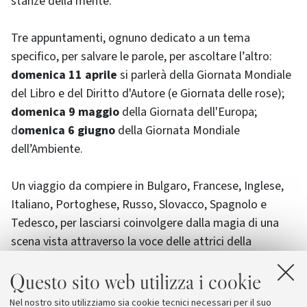
stanze della mente.
Tre appuntamenti, ognuno dedicato a un tema
specifico, per salvare le parole, per ascoltare l’altro:
domenica 11 aprile
si parlerà della Giornata Mondiale
del Libro e del Diritto d'Autore (e Giornata delle rose);
domenica 9 maggio
della Giornata dell'Europa;
d
omenica 6 giugno
della Giornata Mondiale
dell’Ambiente.
Un viaggio da compiere in Bulgaro, Francese, Inglese,
Italiano, Portoghese, Russo, Slovacco, Spagnolo e
Tedesco, per lasciarsi coinvolgere dalla magia di una
scena vista attraverso la voce delle attrici della
Compagnia. Per partecipare, è necessario
prenotarsi
Questo sito web utilizza i cookie
online
e scegliere la fascia oraria preferita (o la mattina
dalle 10 alle 11, o la sera dalle 20 alle 21). La
Nel nostro sito utilizziamo sia cookie tecnici necessari per il suo