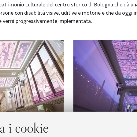
 patrimonio culturale del centro storico di Bologna che dà un
ersone con disabilità visive, uditive e motorie e che da oggi
e verrà progressivamente implementata.
a i cookie
Foto di Margherita Caprilli