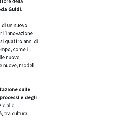
ettore della
eda Guidi
.
ta di un nuovo
r l’Innovazione
si quattro anni di
tempo, come i
elle nuove
e nuove, modelli
tazione sulle
processi e degli
zie alle
, tra cultura,