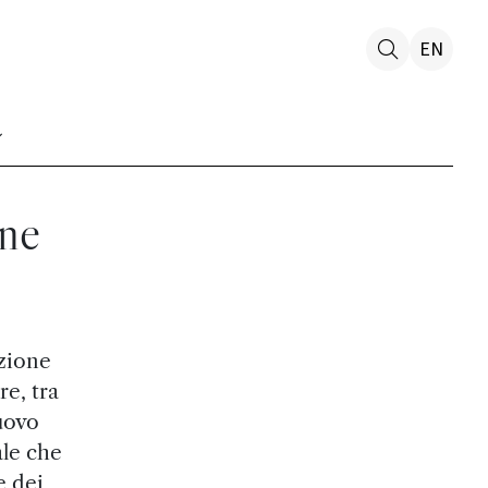
EN
one
azione
e, tra
uovo
ale che
e dei