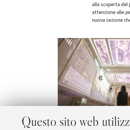
alla scoperta del
attenzione alle p
nuova sezione ch
Questo sito web utilizz
Foto di Margherita Caprilli