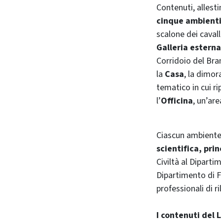
Contenuti, allest
cinque ambient
scalone dei cavall
Galleria esterna
Corridoio del Bra
la
Casa
, la dimor
tematico in cui ri
l’
Officina
, un’ar
Ciascun ambiente 
scientifica, pri
Civiltà al Diparti
Dipartimento di F
professionali di 
I contenuti del 