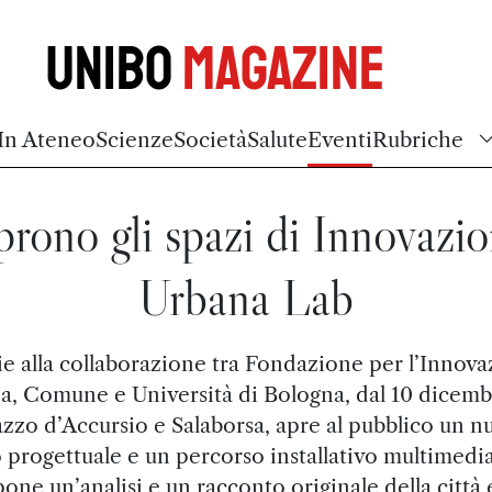
Unibo
Magazine
In Ateneo
Scienze
Società
Salute
Eventi
Rubriche
rono gli spazi di Innovazi
Urbana Lab
e alla collaborazione tra Fondazione per l’Innov
a, Comune e Università di Bologna, dal 10 dicembr
azzo d’Accursio e Salaborsa, apre al pubblico un n
 progettuale e un percorso installativo multimedi
one un’analisi e un racconto originale della città 