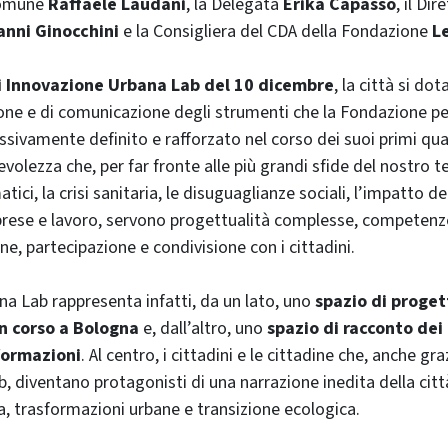
Comune
Raffaele Laudani
, la Delegata
Erika Capasso
, il Dir
anni Ginocchini
e la Consigliera del CDA della Fondazione
L
i Innovazione Urbana Lab del 10 dicembre
, la città si do
ione e di comunicazione degli strumenti che la Fondazione pe
sivamente definito e rafforzato nel corso dei suoi primi qua
evolezza che, per far fronte alle più grandi sfide del nostro 
ici, la crisi sanitaria, le disuguaglianze sociali, l’impatto d
prese e lavoro, servono progettualità complesse, competenz
e, partecipazione e condivisione con i cittadini.
a Lab rappresenta infatti, da un lato, uno
spazio di proget
n corso a Bologna
e, dall’altro, uno
spazio di racconto dei 
sformazioni
. Al centro, i cittadini e le cittadine che, anche gra
, diventano protagonisti di una narrazione inedita della città
a, trasformazioni urbane e transizione ecologica.