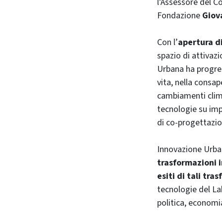
l’Assessore del 
Fondazione
Giov
Con l’
apertura d
spazio di attivaz
Urbana ha progres
vita, nella consap
cambiamenti climat
tecnologie su im
di co-progettazion
Innovazione Urban
trasformazioni i
esiti di tali tra
tecnologie del Lab
politica, economi