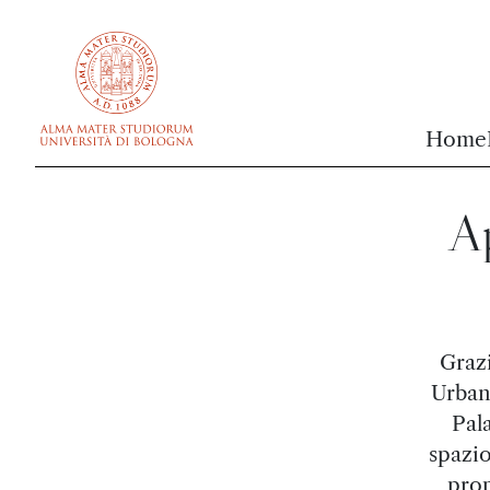
vai al contenuto della pagina
vai al menu di navigazione
Home
Ap
Grazi
Urban
Pal
spazio
prop