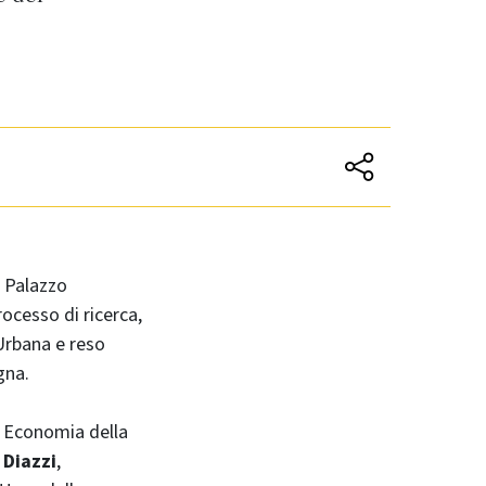
a Palazzo
ocesso di ricerca,
Urbana e reso
gna.
le Economia della
Diazzi
,