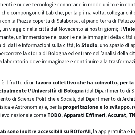
imenti e nuove tecnologie connotano in modo unico e in cont
i
che compongono il Lab che, per la prima volta, collegano il
i con la Piazza coperta di Salaborsa, al piano terra di Palazzo
, un viaggio nella città dal Novecento ai nostri giorni; il
Viale
mante, un’immersione nei suoni e nelle immagini della citt
a di dati e informazioni sulla città; lo
Studio
, uno spazio di 
percorrere la storia di Bologna ed entrare nell’analisi della c
ea laboratorio dove immaginare e contribuire alla trasformazi
è il frutto di un
lavoro collettivo che ha coinvolto, per la
ncipalmente l’Università di Bologna
(dal Dipartimento di S
mento di Scienze Politiche e Sociali, dal Dipartimento di Archi
isica e Astronomia) e, per la
progettazione e lo sviluppo
, 
rilievo nazionale come
TODO
,
Apparati Effimeri
,
Accurat
,
T
Lab sono inoltre accessibili su BOforAll
, la app gratuita e 