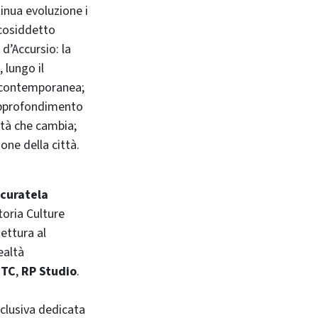
inua evoluzione i
 cosiddetto
 d’Accursio: la
, lungo il
à contemporanea;
approfondimento
ittà che cambia;
one della città.
 curatela
toria Culture
tettura al
realtà
NTC
,
RP Studio
.
inclusiva dedicata