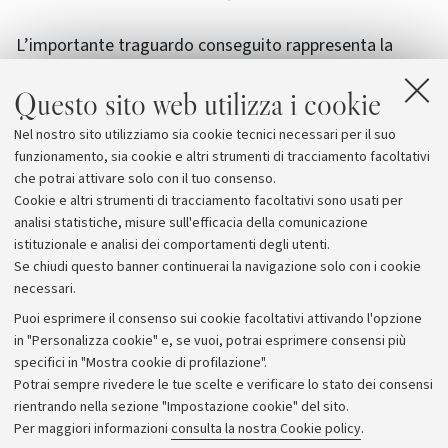
L’importante traguardo conseguito rappresenta la
prima tappa di un
programma di lavori
lungo e
Questo sito web utilizza i cookie
complesso che vedrà impegnati i soggetti coinvolti per
almeno un
triennio
e che porterà al restauro, allo
Nel nostro sito utilizziamo sia cookie tecnici necessari per il suo
studio e alla musealizzazione di uno straordinario
funzionamento, sia cookie e altri strumenti di tracciamento facoltativi
patrimonio archeologico finora del tutto ignoto.
che potrai attivare solo con il tuo consenso.
Cookie e altri strumenti di tracciamento facoltativi sono usati per
analisi statistiche, misure sull'efficacia della comunicazione
istituzionale e analisi dei comportamenti degli utenti.
Se chiudi questo banner continuerai la navigazione solo con i cookie
necessari.
Archivio
Puoi esprimere il consenso sui cookie facoltativi attivando l'opzione
in "Personalizza cookie" e, se vuoi, potrai esprimere consensi più
Comunicati stampa
specifici in "Mostra cookie di profilazione".
Redazione
Potrai sempre rivedere le tue scelte e verificare lo stato dei consensi
rientrando nella sezione "Impostazione cookie" del sito.
Rassegna stampa
Per maggiori informazioni
consulta la nostra Cookie policy
.