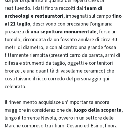
sia per la quantità e qualità dei reperti che sta
restituendo. I dati finora raccolti dal
team di
archeologi e restauratori
, impegnati sul campo
fino
al 21 luglio
, descrivono con precisione l’originaria
presenza di
una sepoltura monumentale
, forse un
tumulo, circondata da un fossato anulare di circa 30
metri di diametro, e con al centro una grande fossa
fittamente riempita (presenti carro da parata, armi di
difesa e strumenti da taglio, oggetti e contenitori
bronzei, e una quantità di vasellame ceramico) che
costituivano il ricco corredo del personaggio qui
celebrato.
Il rinvenimento acquisisce un’importanza ancora
maggiore in considerazione del
luogo della scoperta
,
lungo il torrente Nevola, ovvero in un settore delle
Marche compreso tra i fiumi Cesano ed Esino, finora