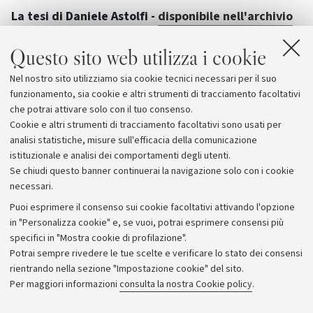
La tesi di Daniele Astolfi -
disponibile nell'archivio
Unibo AMS Tesi di Dottorato
- ha riguardato il
Questo sito web utilizza i cookie
progetto di osservatori ad alto guadagno "low
power"
e le problematiche di regolazione non lineare
Nel nostro sito utilizziamo sia cookie tecnici necessari per il suo
multivariabile, elementi utilizzati per la ricostruzione
funzionamento, sia cookie e altri strumenti di tracciamento facoltativi
dello stato nel drone quadrirotore in azione.
che potrai attivare solo con il tuo consenso.
Cookie e altri strumenti di tracciamento facoltativi sono usati per
analisi statistiche, misure sull'efficacia della comunicazione
istituzionale e analisi dei comportamenti degli utenti.
Se chiudi questo banner continuerai la navigazione solo con i cookie
necessari.
Archivio
Puoi esprimere il consenso sui cookie facoltativi attivando l'opzione
in "Personalizza cookie" e, se vuoi, potrai esprimere consensi più
Comunicati stampa
specifici in "Mostra cookie di profilazione".
Redazione
Potrai sempre rivedere le tue scelte e verificare lo stato dei consensi
rientrando nella sezione "Impostazione cookie" del sito.
Rassegna stampa
Per maggiori informazioni
consulta la nostra Cookie policy
.
Seguici su: