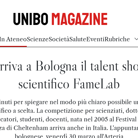
Unibo
Magazine
In Ateneo
Scienze
Società
Salute
Eventi
Rubriche
rriva a Bologna il talent sh
scientifico FameLab
nuti per spiegare nel modo più chiaro possibile 
ifico a scelta. La competizione per scienziati, dott
catori, studenti, docenti, nata nel 2005 al Festival
za di Cheltenham arriva anche in Italia. L'appunt
bolognese, venerdì 30 marzo all'Arteria