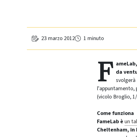
23 marzo 2012
1 minuto
F
ameLab,
da ventu
svolgerà 
l'appuntamento, p
(vicolo Broglio, 1/
Come funziona
FameLab è
un
ta
Cheltenham
, in