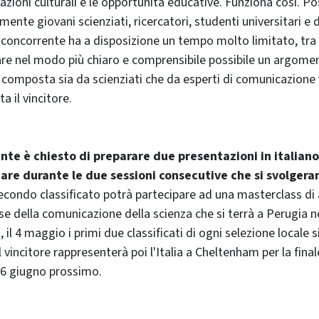
azioni culturali e le opportunità educative. Funziona così. P
mente giovani scienziati, ricercatori, studenti universitari e
 concorrente ha a disposizione un tempo molto limitato, tra i
are nel modo più chiaro e comprensibile possibile un argomen
a composta sia da scienziati che da esperti di comunicazione 
a il vincitore.
nte è chiesto di preparare due presentazioni in italiano
are durante le due sessioni consecutive che si svolgeran
l secondo classificato potrà partecipare ad una masterclass 
se della comunicazione della scienza che si terrà a Perugia ne
il 4 maggio i primi due classificati di ogni selezione locale s
l vincitore rappresenterà poi l'Italia a
Cheltenham
per la fina
16 giugno prossimo.