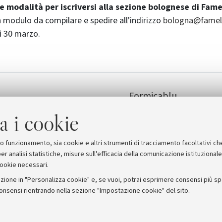
e modalità per iscriversi alla sezione bolognese di Fam
un modulo da compilare e spedire all'indirizzo
bologna@famelab
dì 30 marzo.
Formicablu
ational
a i cookie
suo funzionamento, sia cookie e altri strumenti di tracciamento facoltativi ch
er analisi statistiche, misure sull'efficacia della comunicazione istituzional
cookie necessari.
zione in "Personalizza cookie" e, se vuoi, potrai esprimere consensi più spec
consensi rientrando nella sezione "Impostazione cookie" del sito.
stampa