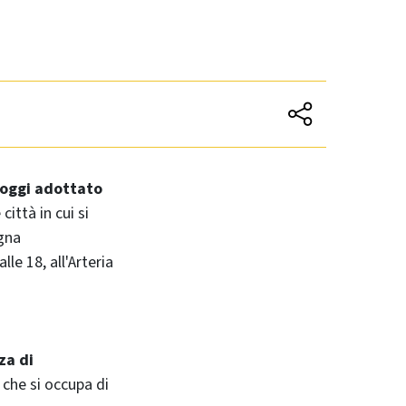
e oggi adottato
 città in cui si
ogna
le 18, all'Arteria
za di
o che si occupa di