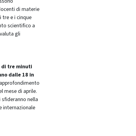
ossono
 docenti di materie
 tre e i cinque
to scientifico a
valuta gli
 di tre minuti
no dalle 18 in
di approfondimento
l mese di aprile.
i sfideranno nella
le internazionale