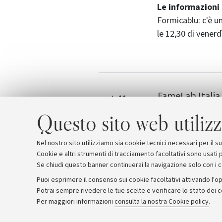
Le informazioni 
Formicablu
: c'è 
le 12,30 di vener
FameLab Italia
Allegati
FameLab Intern
Questo sito web utilizz
Nel nostro sito utilizziamo sia cookie tecnici necessari per il 
Cookie e altri strumenti di tracciamento facoltativi sono usati p
Se chiudi questo banner continuerai la navigazione solo con i 
Puoi esprimere il consenso sui cookie facoltativi attivando l'op
Potrai sempre rivedere le tue scelte e verificare lo stato dei 
Archivio
Comunicati stampa
Redazione
Rassegna 
Per maggiori informazioni
consulta la nostra Cookie policy
.