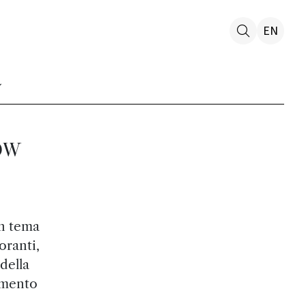
EN
ow
un tema
oranti,
 della
amento