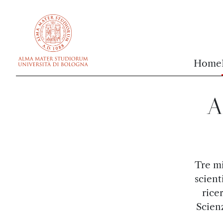
vai al contenuto della pagina
vai al menu di navigazione
Home
A
Tre mi
scient
ricer
Scien