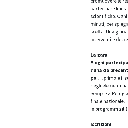
promuovere le rel
partecipare libera
scientifiche. Ogni
minuti, per spieg
scelta. Una giuri
interventi e decret
La gara
A ogni partecipa
l'una da present
poi
. Il primo e i
degli elementi ba
Sempre a Perugia, 
finale nazionale. I
in programma il 
Iscrizioni