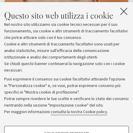
Questo sito web utilizza i cookie
Nel nostro sito utilizziamo sia cookie tecnici necessari per il suo
funzionamento, sia cookie e altri strumenti di tracciamento facoltativi
che potrai attivare solo con il tuo consenso.
Cookie e altri strumenti di tracciamento facoltativi sono usati per
analisi statistiche, misure sull'efficacia della comunicazione
istituzionale e analisi dei comportamenti degli utenti.
Se chiudi questo banner continuerai la navigazione solo con i cookie
necessari.
Archivio
Puoi esprimere il consenso sui cookie facoltativi attivando l'opzione
in "Personalizza cookie" e, se vuoi, potrai esprimere consensi più
Comunicati stampa
specifici in "Mostra cookie di profilazione".
Redazione
Potrai sempre rivedere le tue scelte e verificare lo stato dei consensi
rientrando nella sezione "Impostazione cookie" del sito.
Rassegna stampa
Per maggiori informazioni
consulta la nostra Cookie policy
.
Seguici su:
COOKIE DI PROFILAZIONE - FACOLTATIVI