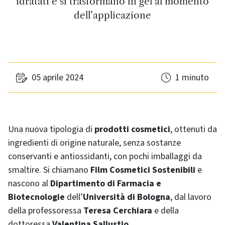
idratati e si trasformano in gel al momento
dell’applicazione
05 aprile 2024
1 minuto
Una nuova tipologia di
prodotti cosmetici
, ottenuti da
ingredienti di origine naturale, senza sostanze
conservanti e antiossidanti, con pochi imballaggi da
smaltire. Si chiamano
Film Cosmetici Sostenibili
e
nascono al
Dipartimento di Farmacia e
Biotecnologie
dell’
Università di Bologna
, dal lavoro
della professoressa
Teresa Cerchiara
e della
dottoressa
Valentina Sallustio
.