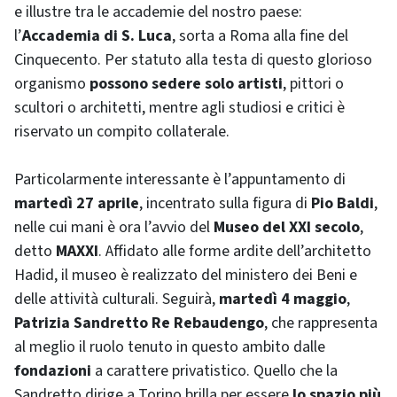
e illustre tra le accademie del nostro paese:
l’
Accademia di S. Luca
, sorta a Roma alla fine del
Cinquecento. Per statuto alla testa di questo glorioso
organismo
possono sedere solo artisti
, pittori o
scultori o architetti, mentre agli studiosi e critici è
riservato un compito collaterale.
Particolarmente interessante è l’appuntamento di
martedì 27 aprile
, incentrato sulla figura di
Pio Baldi
,
nelle cui mani è ora l’avvio del
Museo del XXI secolo
,
detto
MAXXI
. Affidato alle forme ardite dell’architetto
Hadid, il museo è realizzato del ministero dei Beni e
delle attività culturali. Seguirà,
martedì 4 maggio
,
Patrizia Sandretto Re Rebaudengo
, che rappresenta
al meglio il ruolo tenuto in questo ambito dalle
fondazioni
a carattere privatistico. Quello che la
Sandretto dirige a Torino brilla per essere
lo spazio più