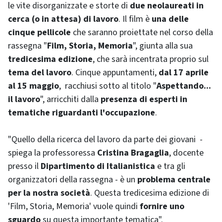
le vite disorganizzate e storte di
due neolaureati in
cerca (o in attesa) di lavoro
. Il film è
una delle
cinque pellicole
che saranno proiettate nel corso della
rassegna "
Film, Storia, Memoria
", giunta alla sua
tredicesima edizione
, che sarà incentrata proprio sul
tema del lavoro
. Cinque appuntamenti,
dal 17 aprile
al 15 maggio
, racchiusi sotto al titolo "
Aspettando...
il lavoro
", arricchiti dalla
presenza di esperti in
tematiche riguardanti l'occupazione
.
"Quello della ricerca del lavoro da parte dei giovani -
spiega la professoressa
Cristina Bragaglia
, docente
presso il
Dipartimento di Italianistica
e tra gli
organizzatori della rassegna - è un
problema centrale
per la nostra società
. Questa tredicesima edizione di
'Film, Storia, Memoria' vuole quindi
fornire uno
sguardo
su questa importante tematica".