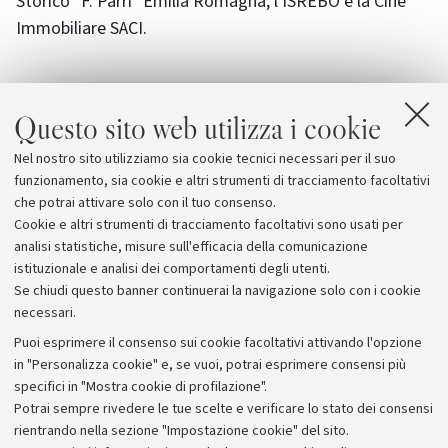
Storico "F. Parri" Emilia Romagna, l'ISREBO e la Cine
Immobiliare SACI.
Questo sito web utilizza i cookie
Allegati
Nel nostro sito utilizziamo sia cookie tecnici necessari per il suo
Locandina e programma
[621.9 KB]
funzionamento, sia cookie e altri strumenti di tracciamento facoltativi
che potrai attivare solo con il tuo consenso.
Cookie e altri strumenti di tracciamento facoltativi sono usati per
analisi statistiche, misure sull'efficacia della comunicazione
istituzionale e analisi dei comportamenti degli utenti.
Se chiudi questo banner continuerai la navigazione solo con i cookie
necessari.
Archivio
Puoi esprimere il consenso sui cookie facoltativi attivando l'opzione
in "Personalizza cookie" e, se vuoi, potrai esprimere consensi più
Comunicati stampa
specifici in "Mostra cookie di profilazione".
Redazione
Potrai sempre rivedere le tue scelte e verificare lo stato dei consensi
rientrando nella sezione "Impostazione cookie" del sito.
Rassegna stampa