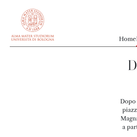
vai al contenuto della pagina
vai al menu di navigazione
Home
D
Dopo l
piazz
Magna
a par