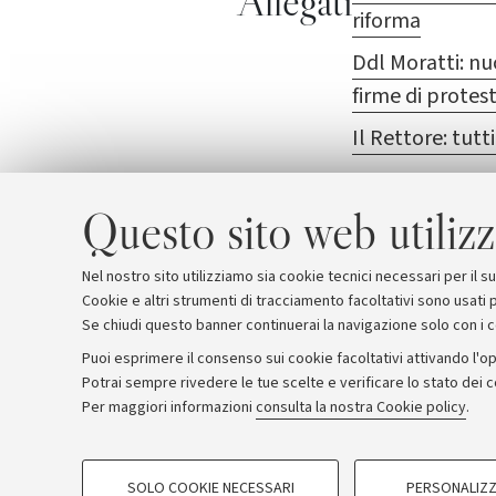
Allegati
riforma
Ddl Moratti: nu
firme di protes
Il Rettore: tutt
Crui: stop al Dd
Questo sito web utilizz
Nel nostro sito utilizziamo sia cookie tecnici necessari per il 
Cookie e altri strumenti di tracciamento facoltativi sono usati p
Se chiudi questo banner continuerai la navigazione solo con i 
Puoi esprimere il consenso sui cookie facoltativi attivando l'op
Potrai sempre rivedere le tue scelte e verificare lo stato dei 
Archivio
Comunicati stampa
Redazione
Rassegna 
Per maggiori informazioni
consulta la nostra Cookie policy
.
COOKIE DI PROFILAZIONE - FACOLTATIVI
© Copyright 2026 - ALMA MATER STUDI
SOLO COOKIE NECESSARI
PERSONALIZZ