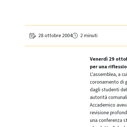
28 ottobre 2004
2 minuti
Venerdì 29 ottob
per una riflessi
L'assemblea, a cui
coronamento di gio
dagli studenti del
autorità comunali 
Accademico aveva 
revisione profonda
una conferenza st