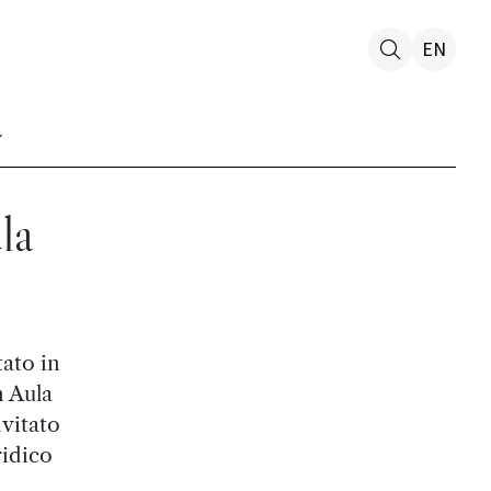
EN
la
tato in
n Aula
vitato
ridico