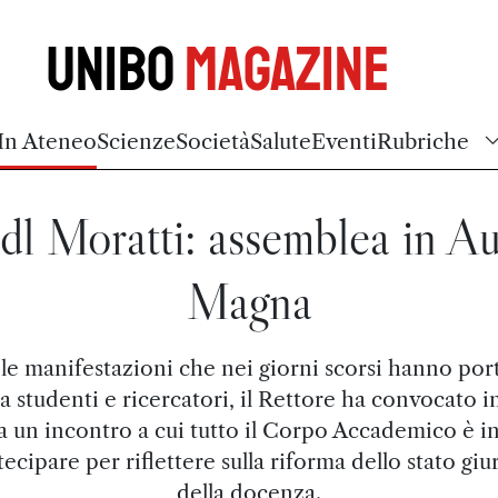
Unibo
Magazine
In Ateneo
Scienze
Società
Salute
Eventi
Rubriche
dl Moratti: assemblea in Au
Magna
e manifestazioni che nei giorni scorsi hanno por
a studenti e ricercatori, il Rettore ha convocato i
 un incontro a cui tutto il Corpo Accademico è in
tecipare per riflettere sulla riforma dello stato giu
della docenza.