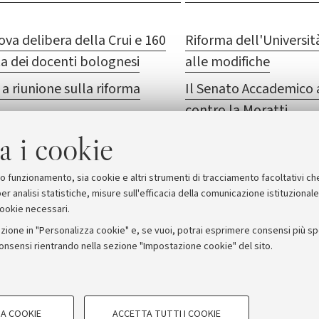
ova delibera della Crui e 160
Riforma dell'Universit
ta dei docenti bolognesi
alle modifiche
i a riunione sulla riforma
Il Senato Accademico a
contro la Moratti
l Moratti
Rassegna stampa Crui
a i cookie
suo funzionamento, sia cookie e altri strumenti di tracciamento facoltativi ch
er analisi statistiche, misure sull'efficacia della comunicazione istituzional
cookie necessari.
zione in "Personalizza cookie" e, se vuoi, potrai esprimere consensi più spec
consensi rientrando nella sezione "Impostazione cookie" del sito.
stampa
COOKIE TECNICI - NECESSAR
ORUM - Università di Bologna - Via Zamboni, 33 - 40126 Bologna
A COOKIE
ACCETTA TUTTI I COOKIE