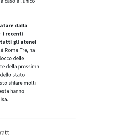
 a caso è l'unico
atare dalla
 i recenti
tutti gli atenei
ità Roma Tre, ha
locco delle
orte della prossima
 dello stato
sto sfilare molti
otesta hanno
isa.
ratti