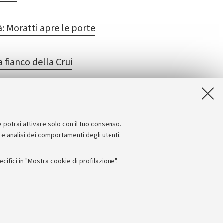
à: Moratti apre le porte
 fianco della Crui
e potrai attivare solo con il tuo consenso.
e e analisi dei comportamenti degli utenti.
ifici in "Mostra cookie di profilazione".
Seguici su:
I
 - PI: 01131710376 - CF: 80007010376