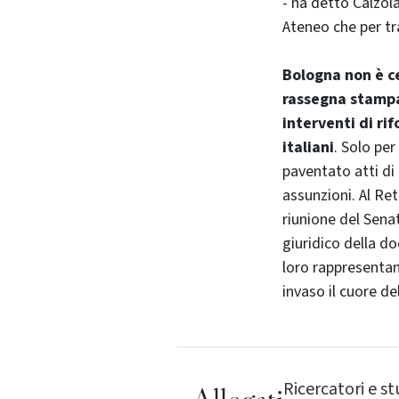
- ha detto Calzola
Ateneo che per tr
Bologna non è ce
rassegna stampa 
interventi di ri
italiani
. Solo pe
paventato atti di 
assunzioni. Al Ret
riunione del Sena
giuridico della do
loro rappresentant
invaso il cuore de
Ricercatori e s