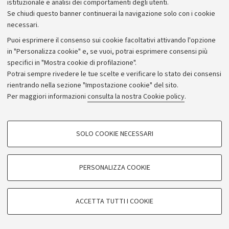
istituzionale e analisi dei comportamenti degli utenti.
Se chiudi questo banner continuerai la navigazione solo con i cookie
necessari.
Archivio
Puoi esprimere il consenso sui cookie facoltativi attivando l'opzione
in "Personalizza cookie" e, se vuoi, potrai esprimere consensi più
Comunicati stampa
specifici in "Mostra cookie di profilazione".
Redazione
Potrai sempre rivedere le tue scelte e verificare lo stato dei consensi
rientrando nella sezione "Impostazione cookie" del sito.
Rassegna stampa
Per maggiori informazioni
consulta la nostra Cookie policy
.
Seguici su:
COOKIE DI PROFILAZIONE - FACOLTATIVI
SOLO COOKIE NECESSARI
Si tratta di cookie utilizzati per analizzare le caratteristiche della navigazione
degli utenti, creare profili in base al loro comportamento sul sito, per analisi
di marketing.
PERSONALIZZA COOKIE
© Copyright 2026 - ALMA MATER STUDIORUM - Università di
Mostra cookie di profilazione
Bologna - Via Zamboni, 33 - 40126 Bologna - PI: 01131710376 -
Google/Youtube Video
CF: 80007010376
COOKIE TECNICI - NECESSARI
ACCETTA TUTTI I COOKIE
Facebook
Privacy
Note legali
Impostazioni Cookie
Si tratta di cookie tecnici utilizzati, a titolo esemplificativo, per il corretto
Vimeo
funzionamento del sito, salvare le preferenze di navigazione, per il