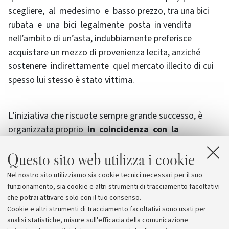
scegliere, al medesimo e basso prezzo, tra una bici
rubata e una bici legalmente posta in vendita
nell’ambito di un’asta, indubbiamente preferisce
acquistare un mezzo di provenienza lecita, anziché
sostenere indirettamente quel mercato illecito di cui
spesso lui stesso è stato vittima.
L’iniziativa che riscuote sempre grande successo, è
organizzata proprio
in coincidenza con la
riapertura dell’Università
ed è rivolta soprattutto
Questo sito web utilizza i cookie
agli studenti. La bicicletta è comunque un mezzo
utilizzato sia dagli studenti, per necessità economica,
Nel nostro sito utilizziamo sia cookie tecnici necessari per il suo
sia dalle persone che abitano e si muovono nel centro
funzionamento, sia cookie e altri strumenti di tracciamento facoltativi
storico.
che potrai attivare solo con il tuo consenso.
Cookie e altri strumenti di tracciamento facoltativi sono usati per
analisi statistiche, misure sull'efficacia della comunicazione