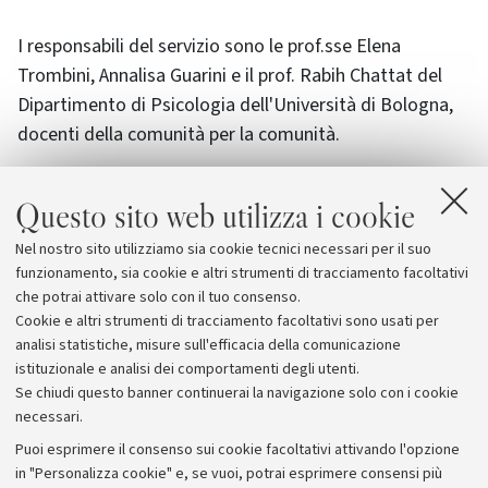
I responsabili del servizio sono le prof.sse Elena
Trombini, Annalisa Guarini e il prof. Rabih Chattat del
Dipartimento di Psicologia dell'Università di Bologna,
docenti della comunità per la comunità.
Gli incontri sono gratuiti, vengono svolti sia in presenza
Questo sito web utilizza i cookie
che a distanza e possono essere richiesti secondo le
indicazioni fornite nella
pagina del Portale
.
Nel nostro sito utilizziamo sia cookie tecnici necessari per il suo
funzionamento, sia cookie e altri strumenti di tracciamento facoltativi
che potrai attivare solo con il tuo consenso.
Cookie e altri strumenti di tracciamento facoltativi sono usati per
analisi statistiche, misure sull'efficacia della comunicazione
istituzionale e analisi dei comportamenti degli utenti.
Se chiudi questo banner continuerai la navigazione solo con i cookie
necessari.
Archivio
Puoi esprimere il consenso sui cookie facoltativi attivando l'opzione
in "Personalizza cookie" e, se vuoi, potrai esprimere consensi più
Comunicati stampa