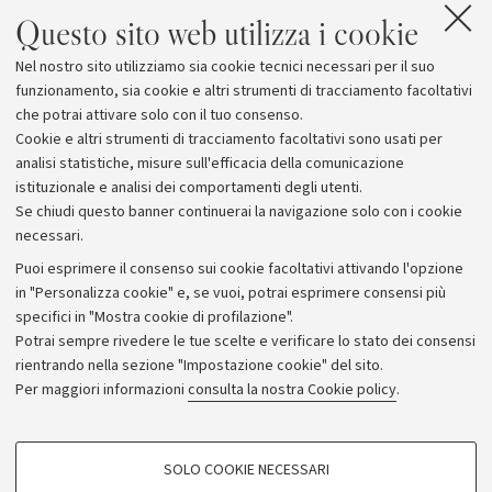
Questo sito web utilizza i cookie
Nel nostro sito utilizziamo sia cookie tecnici necessari per il suo
funzionamento, sia cookie e altri strumenti di tracciamento facoltativi
che potrai attivare solo con il tuo consenso.
Cookie e altri strumenti di tracciamento facoltativi sono usati per
analisi statistiche, misure sull'efficacia della comunicazione
istituzionale e analisi dei comportamenti degli utenti.
Se chiudi questo banner continuerai la navigazione solo con i cookie
necessari.
Archivio
Puoi esprimere il consenso sui cookie facoltativi attivando l'opzione
in "Personalizza cookie" e, se vuoi, potrai esprimere consensi più
Comunicati stampa
specifici in "Mostra cookie di profilazione".
Redazione
Potrai sempre rivedere le tue scelte e verificare lo stato dei consensi
rientrando nella sezione "Impostazione cookie" del sito.
Rassegna stampa
Per maggiori informazioni
consulta la nostra Cookie policy
.
Seguici su:
COOKIE DI PROFILAZIONE - FACOLTATIVI
SOLO COOKIE NECESSARI
Si tratta di cookie utilizzati per analizzare le caratteristiche della navigazione