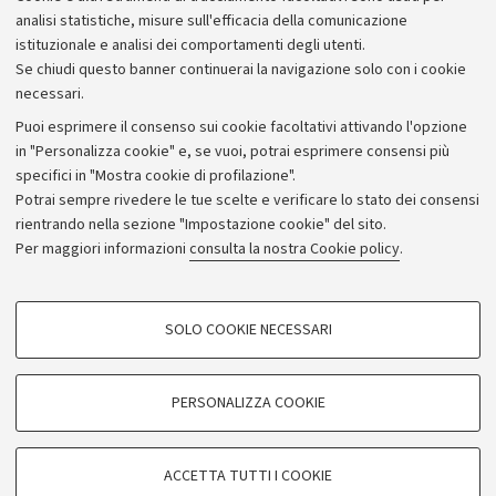
analisi statistiche, misure sull'efficacia della comunicazione
istituzionale e analisi dei comportamenti degli utenti.
Se chiudi questo banner continuerai la navigazione solo con i cookie
necessari.
Archivio
Puoi esprimere il consenso sui cookie facoltativi attivando l'opzione
in "Personalizza cookie" e, se vuoi, potrai esprimere consensi più
Comunicati stampa
specifici in "Mostra cookie di profilazione".
Redazione
Potrai sempre rivedere le tue scelte e verificare lo stato dei consensi
rientrando nella sezione "Impostazione cookie" del sito.
Rassegna stampa
Per maggiori informazioni
consulta la nostra Cookie policy
.
Seguici su:
COOKIE DI PROFILAZIONE - FACOLTATIVI
SOLO COOKIE NECESSARI
Si tratta di cookie utilizzati per analizzare le caratteristiche della navigazione
degli utenti, creare profili in base al loro comportamento sul sito, per analisi
di marketing.
PERSONALIZZA COOKIE
© Copyright 2026 - ALMA MATER STUDIORUM - Università di
Mostra cookie di profilazione
Bologna - Via Zamboni, 33 - 40126 Bologna - PI: 01131710376 -
Google/Youtube Video
CF: 80007010376
COOKIE TECNICI - NECESSARI
ACCETTA TUTTI I COOKIE
Facebook