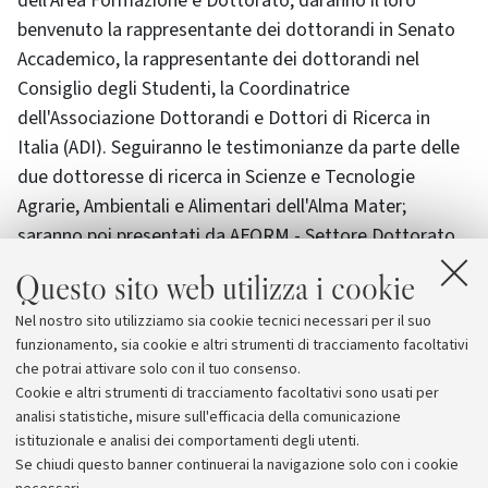
dell'Area Formazione e Dottorato, daranno il loro
benvenuto la rappresentante dei dottorandi in Senato
Accademico, la rappresentante dei dottorandi nel
Consiglio degli Studenti, la Coordinatrice
dell'Associazione Dottorandi e Dottori di Ricerca in
Italia (ADI). Seguiranno le testimonianze da parte delle
due dottoresse di ricerca in Scienze e Tecnologie
Agrarie, Ambientali e Alimentari dell'Alma Mater;
saranno poi presentati da AFORM - Settore Dottorato
di Ricerca i servizi a supporto del dottorato di ricerca,
Questo sito web utilizza i cookie
per poi lasciare spazio alle domande.
Nel nostro sito utilizziamo sia cookie tecnici necessari per il suo
funzionamento, sia cookie e altri strumenti di tracciamento facoltativi
Maggiori informazioni
che potrai attivare solo con il tuo consenso.
Cookie e altri strumenti di tracciamento facoltativi sono usati per
analisi statistiche, misure sull'efficacia della comunicazione
istituzionale e analisi dei comportamenti degli utenti.
Se chiudi questo banner continuerai la navigazione solo con i cookie