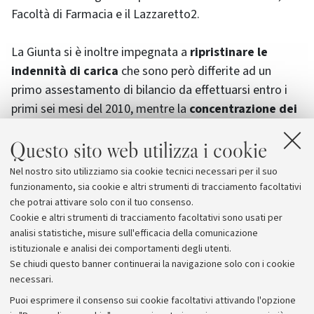
Facoltà di Farmacia e il Lazzaretto2.
La Giunta si è inoltre impegnata a
ripristinare le
indennità di carica
che sono però differite ad un
primo assestamento di bilancio da effettuarsi entro i
primi sei mesi del 2010, mentre la
concentrazione dei
tagli è nelle aree amministrative e nei centri di
Questo sito web utilizza i cookie
servizio interni,
dove è previsto un grande sforzo di
riorganizzazione volto a migliorare l’efficienza. Anche in
Nel nostro sito utilizziamo sia cookie tecnici necessari per il suo
questo caso però non si tratta di riduzioni lineari, ma
funzionamento, sia cookie e altri strumenti di tracciamento facoltativi
coerenti ad un progetto di ridisegno delle aree.
che potrai attivare solo con il tuo consenso.
Cookie e altri strumenti di tracciamento facoltativi sono usati per
analisi statistiche, misure sull'efficacia della comunicazione
istituzionale e analisi dei comportamenti degli utenti.
Se chiudi questo banner continuerai la navigazione solo con i cookie
necessari.
Archivio
Puoi esprimere il consenso sui cookie facoltativi attivando l'opzione