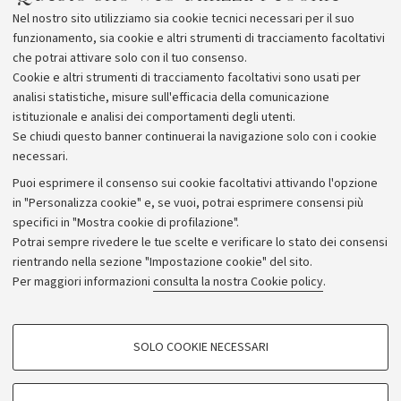
Nel nostro sito utilizziamo sia cookie tecnici necessari per il suo
funzionamento, sia cookie e altri strumenti di tracciamento facoltativi
che potrai attivare solo con il tuo consenso.
Cookie e altri strumenti di tracciamento facoltativi sono usati per
analisi statistiche, misure sull'efficacia della comunicazione
istituzionale e analisi dei comportamenti degli utenti.
Se chiudi questo banner continuerai la navigazione solo con i cookie
necessari.
Archivio
Puoi esprimere il consenso sui cookie facoltativi attivando l'opzione
in "Personalizza cookie" e, se vuoi, potrai esprimere consensi più
Comunicati stampa
specifici in "Mostra cookie di profilazione".
Redazione
Potrai sempre rivedere le tue scelte e verificare lo stato dei consensi
rientrando nella sezione "Impostazione cookie" del sito.
Rassegna stampa
Per maggiori informazioni
consulta la nostra Cookie policy
.
Seguici su:
COOKIE DI PROFILAZIONE - FACOLTATIVI
SOLO COOKIE NECESSARI
Si tratta di cookie utilizzati per analizzare le caratteristiche della navigazione
degli utenti, creare profili in base al loro comportamento sul sito, per analisi
di marketing.