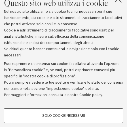
Questo sito web utilizza i cookie
Allegati
Nel nostro sito utilizziamo sia cookie tecnici necessari per il suo
Healthbiotech Project
funzionamento, sia cookie e altri strumenti di tracciamento facoltativi
che potrai attivare solo con il tuo consenso.
Cookie e altri strumenti di tracciamento facoltativi sono usati per
analisi statistiche, misure sull'efficacia della comunicazione
istituzionale e analisi dei comportamenti degli utenti.
Se chiudi questo banner continuerai la navigazione solo con i cookie
necessari.
Archivio
Puoi esprimere il consenso sui cookie facoltativi attivando l'opzione
in "Personalizza cookie" e, se vuoi, potrai esprimere consensi più
Comunicati stampa
specifici in "Mostra cookie di profilazione".
Redazione
Potrai sempre rivedere le tue scelte e verificare lo stato dei consensi
rientrando nella sezione "Impostazione cookie" del sito.
Rassegna stampa
Per maggiori informazioni
consulta la nostra Cookie policy
.
Seguici su:
COOKIE DI PROFILAZIONE - FACOLTATIVI
SOLO COOKIE NECESSARI
Si tratta di cookie utilizzati per analizzare le caratteristiche della navigazione
degli utenti, creare profili in base al loro comportamento sul sito, per analisi