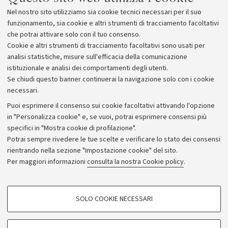
Ultimo concerto per SUONI DAL MONDO: sabato 13
Nel nostro sito utilizziamo sia cookie tecnici necessari per il suo
dicembre ore 21.30 alla Multisala
funzionamento, sia cookie e altri strumenti di tracciamento facoltativi
RAFAEL DE UTRERA in Flamenco: il canto del duende.
che potrai attivare solo con il tuo consenso.
Cookie e altri strumenti di tracciamento facoltativi sono usati per
analisi statistiche, misure sull'efficacia della comunicazione
istituzionale e analisi dei comportamenti degli utenti.
Se chiudi questo banner continuerai la navigazione solo con i cookie
necessari.
Archivio
Puoi esprimere il consenso sui cookie facoltativi attivando l'opzione
in "Personalizza cookie" e, se vuoi, potrai esprimere consensi più
Comunicati stampa
specifici in "Mostra cookie di profilazione".
Redazione
Potrai sempre rivedere le tue scelte e verificare lo stato dei consensi
rientrando nella sezione "Impostazione cookie" del sito.
Rassegna stampa
Per maggiori informazioni
consulta la nostra Cookie policy
.
Seguici su:
COOKIE DI PROFILAZIONE - FACOLTATIVI
SOLO COOKIE NECESSARI
Si tratta di cookie utilizzati per analizzare le caratteristiche della navigazione
degli utenti, creare profili in base al loro comportamento sul sito, per analisi
di marketing.