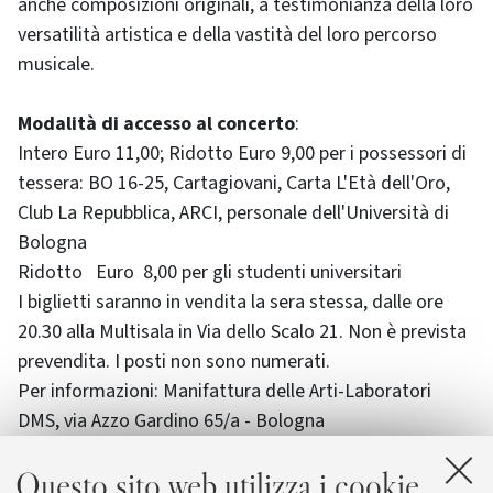
anche composizioni originali, a testimonianza della loro
versatilità artistica e della vastità del loro percorso
musicale.
Modalità di accesso al concerto
:
Intero Euro 11,00; Ridotto Euro 9,00 per i possessori di
tessera: BO 16-25, Cartagiovani, Carta L'Età dell'Oro,
Club La Repubblica, ARCI, personale dell'Università di
Bologna
Ridotto Euro 8,00 per gli studenti universitari
I biglietti saranno in vendita la sera stessa, dalle ore
20.30 alla Multisala in Via dello Scalo 21. Non è prevista
prevendita. I posti non sono numerati.
Per informazioni: Manifattura delle Arti-Laboratori
DMS, via Azzo Gardino 65/a - Bologna
Tel.051.20.924.14 -06
ufficiostampa@muspe.unibo.it
-
Questo sito web utilizza i cookie
www.muspe.unibo.it