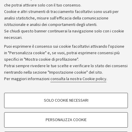
che potrai attivare solo con il tuo consenso.
Cookie e altri strumenti di tracciamento facoltativi sono usati per
analisi statistiche, misure sull'efficacia della comunicazione
istituzionale e analisi dei comportamenti degli utenti.
Se chiudi questo banner continuerai la navigazione solo con i cookie
necessari.
Archivio
Puoi esprimere il consenso sui cookie facoltativi attivando l'opzione
in "Personalizza cookie" e, se vuoi, potrai esprimere consensi più
Comunicati stampa
specifici in "Mostra cookie di profilazione".
Redazione
Potrai sempre rivedere le tue scelte e verificare lo stato dei consensi
rientrando nella sezione "Impostazione cookie" del sito.
Rassegna stampa
Per maggiori informazioni
consulta la nostra Cookie policy
.
Seguici su:
COOKIE DI PROFILAZIONE - FACOLTATIVI
SOLO COOKIE NECESSARI
Si tratta di cookie utilizzati per analizzare le caratteristiche della navigazione
degli utenti, creare profili in base al loro comportamento sul sito, per analisi
di marketing.
PERSONALIZZA COOKIE
© Copyright 2026 - ALMA MATER STUDIORUM - Università di
Mostra cookie di profilazione
Bologna - Via Zamboni, 33 - 40126 Bologna - PI: 01131710376 -