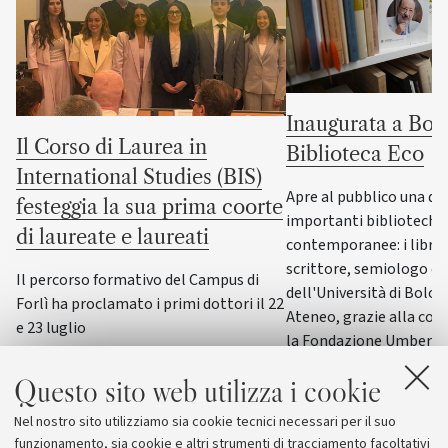
Inaugurata a Bol
Il Corso di Laurea in
Biblioteca Eco
International Studies (BIS)
Apre al pubblico una del
festeggia la sua prima coorte
importanti biblioteche
di laureate e laureati
contemporanee: i libri d
scrittore, semiologo e
Il percorso formativo del Campus di
dell'Università di Bolo
Forlì ha proclamato i primi dottori il 22
Ateneo, grazie alla col
e 23 luglio
la Fondazione Umberto 
donazione degli eredi al
Questo sito web utilizza i cookie
2020, e alla concession
all’Università di Bologn
Nel nostro sito utilizziamo sia cookie tecnici necessari per il suo
eredi stessi al Minister
funzionamento, sia cookie e altri strumenti di tracciamento facoltativi