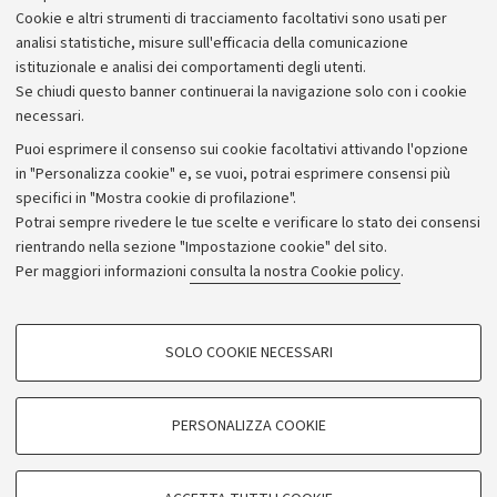
Cookie e altri strumenti di tracciamento facoltativi sono usati per
analisi statistiche, misure sull'efficacia della comunicazione
istituzionale e analisi dei comportamenti degli utenti.
Se chiudi questo banner continuerai la navigazione solo con i cookie
necessari.
Archivio
Puoi esprimere il consenso sui cookie facoltativi attivando l'opzione
in "Personalizza cookie" e, se vuoi, potrai esprimere consensi più
Comunicati stampa
specifici in "Mostra cookie di profilazione".
Redazione
Potrai sempre rivedere le tue scelte e verificare lo stato dei consensi
rientrando nella sezione "Impostazione cookie" del sito.
Rassegna stampa
Per maggiori informazioni
consulta la nostra Cookie policy
.
Seguici su:
COOKIE DI PROFILAZIONE - FACOLTATIVI
SOLO COOKIE NECESSARI
Si tratta di cookie utilizzati per analizzare le caratteristiche della navigazione
degli utenti, creare profili in base al loro comportamento sul sito, per analisi
di marketing.
PERSONALIZZA COOKIE
© Copyright 2026 - ALMA MATER STUDIORUM - Università di
Mostra cookie di profilazione
Bologna - Via Zamboni, 33 - 40126 Bologna - PI: 01131710376 -
Google/Youtube Video
CF: 80007010376
COOKIE TECNICI - NECESSARI