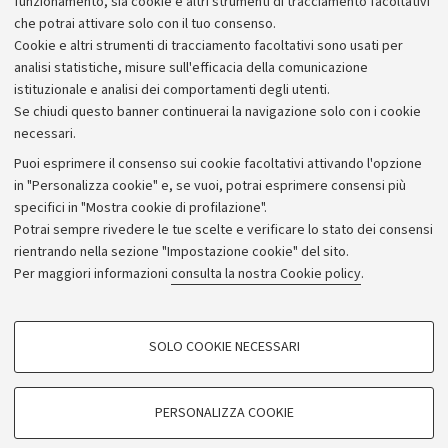
funzionamento, sia cookie e altri strumenti di tracciamento facoltativi
che potrai attivare solo con il tuo consenso.
Cookie e altri strumenti di tracciamento facoltativi sono usati per
analisi statistiche, misure sull'efficacia della comunicazione
istituzionale e analisi dei comportamenti degli utenti.
Se chiudi questo banner continuerai la navigazione solo con i cookie
necessari.
Archivio
Puoi esprimere il consenso sui cookie facoltativi attivando l'opzione
in "Personalizza cookie" e, se vuoi, potrai esprimere consensi più
Comunicati stampa
specifici in "Mostra cookie di profilazione".
Redazione
Potrai sempre rivedere le tue scelte e verificare lo stato dei consensi
rientrando nella sezione "Impostazione cookie" del sito.
Rassegna stampa
Per maggiori informazioni
consulta la nostra Cookie policy
.
Seguici su:
COOKIE DI PROFILAZIONE - FACOLTATIVI
SOLO COOKIE NECESSARI
Si tratta di cookie utilizzati per analizzare le caratteristiche della navigazione
degli utenti, creare profili in base al loro comportamento sul sito, per analisi
di marketing.
PERSONALIZZA COOKIE
© Copyright 2026 - ALMA MATER STUDIORUM - Università di
Mostra cookie di profilazione
Bologna - Via Zamboni, 33 - 40126 Bologna - PI: 01131710376 -