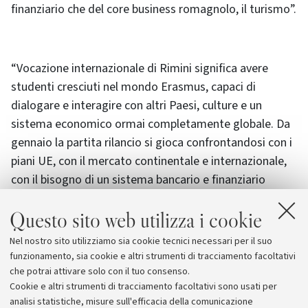
finanziario che del core business romagnolo, il turismo”.
“Vocazione internazionale di Rimini significa avere
studenti cresciuti nel mondo Erasmus, capaci di
dialogare e interagire con altri Paesi, culture e un
sistema economico ormai completamente globale. Da
gennaio la partita rilancio si gioca confrontandosi con i
piani UE, con il mercato continentale e internazionale,
con il bisogno di un sistema bancario e finanziario
sempre più efficiente. I profili dei tre studenti premiati e
Questo sito web utilizza i cookie
i loro lavori, ci dicono che abbiamo ‘in casa’ risorse
umane pronte ad affrontare da protagoniste questi
Nel nostro sito utilizziamo sia cookie tecnici necessari per il suo
temi”,
concludono Stefano Fabbri e Andrea Moretti,
funzionamento, sia cookie e altri strumenti di tracciamento facoltativi
sempre di Studio Skema.
che potrai attivare solo con il tuo consenso.
Cookie e altri strumenti di tracciamento facoltativi sono usati per
analisi statistiche, misure sull'efficacia della comunicazione