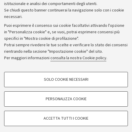
istituzionale e analisi dei comportamenti degli utenti.
Se chiudi questo banner continuerai la navigazione solo con i cookie
necessari.
Archivio
Puoi esprimere il consenso sui cookie facoltativi attivando l'opzione
in "Personalizza cookie" e, se vuoi, potrai esprimere consensi più
Comunicati stampa
specifici in "Mostra cookie di profilazione".
Redazione
Potrai sempre rivedere le tue scelte e verificare lo stato dei consensi
rientrando nella sezione "Impostazione cookie" del sito.
Rassegna stampa
Per maggiori informazioni
consulta la nostra Cookie policy
.
Seguici su:
COOKIE DI PROFILAZIONE - FACOLTATIVI
SOLO COOKIE NECESSARI
Si tratta di cookie utilizzati per analizzare le caratteristiche della navigazione
degli utenti, creare profili in base al loro comportamento sul sito, per analisi
di marketing.
PERSONALIZZA COOKIE
© Copyright 2026 - ALMA MATER STUDIORUM - Università di
Mostra cookie di profilazione
Bologna - Via Zamboni, 33 - 40126 Bologna - PI: 01131710376 -
Google/Youtube Video
CF: 80007010376
COOKIE TECNICI - NECESSARI
ACCETTA TUTTI I COOKIE
Facebook
Privacy
Note legali
Impostazioni Cookie
Si tratta di cookie tecnici utilizzati, a titolo esemplificativo, per il corretto