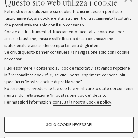
Questo sito web utilizza i cookie
stata, infatti, attuata dalla Facoltà di Giurisprudenza
grazie ad apposito bando, sulla base di Convenzione già
Nel nostro sito utilizziamo sia cookie tecnici necessari per il suo
stipulata tra l’Alma Mater Studiorum Università di
funzionamento, sia cookie e altri strumenti di tracciamento facoltativi
Bologna e la Corte d’Appello di Bologna nel 2009.
che potrai attivare solo con il tuo consenso.
Cookie e altri strumenti di tracciamento facoltativi sono usati per
analisi statistiche, misure sull'efficacia della comunicazione
istituzionale e analisi dei comportamenti degli utenti.
Se chiudi questo banner continuerai la navigazione solo con i cookie
necessari.
Archivio
Puoi esprimere il consenso sui cookie facoltativi attivando l'opzione
in "Personalizza cookie" e, se vuoi, potrai esprimere consensi più
Comunicati stampa
specifici in "Mostra cookie di profilazione".
Redazione
Potrai sempre rivedere le tue scelte e verificare lo stato dei consensi
rientrando nella sezione "Impostazione cookie" del sito.
Rassegna stampa
Per maggiori informazioni
consulta la nostra Cookie policy
.
Seguici su:
COOKIE DI PROFILAZIONE - FACOLTATIVI
SOLO COOKIE NECESSARI
Si tratta di cookie utilizzati per analizzare le caratteristiche della navigazione
degli utenti, creare profili in base al loro comportamento sul sito, per analisi