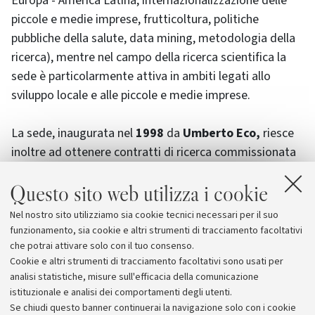
Europa - America Latina, internazionalizzazione delle
piccole e medie imprese, frutticoltura, politiche
pubbliche della salute, data mining, metodologia della
ricerca), mentre nel campo della ricerca scientifica la
sede è particolarmente attiva in ambiti legati allo
sviluppo locale e alle piccole e medie imprese.
La sede, inaugurata nel
1998
da
Umberto Eco,
riesce
inoltre ad ottenere contratti di ricerca commissionata
da primarie istituzioni latino americane.
Questo sito web utilizza i cookie
Presso la sede studiano
290 studenti l’anno
, di cui
Nel nostro sito utilizziamo sia cookie tecnici necessari per il suo
180 iscritti ai master e 110 ai corsi di formazione
funzionamento, sia cookie e altri strumenti di tracciamento facoltativi
superiore.
che potrai attivare solo con il tuo consenso.
Cookie e altri strumenti di tracciamento facoltativi sono usati per
analisi statistiche, misure sull'efficacia della comunicazione
istituzionale e analisi dei comportamenti degli utenti.
Se chiudi questo banner continuerai la navigazione solo con i cookie