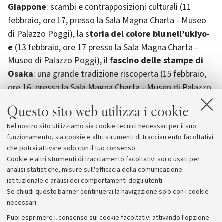
Giappone
: scambi e contrapposizioni culturali (11
febbraio, ore 17, presso la Sala Magna Charta - Museo
di Palazzo Poggi), la s
toria del colore blu nell’ukiyo-
e
(13 febbraio, ore 17 presso la Sala Magna Charta -
Museo di Palazzo Poggi), il
fascino delle stampe di
Osaka
: una grande tradizione riscoperta (15 febbraio,
ore 16, presso la Sala Magna Charta - Museo di Palazzo
Poggi).
Questo sito web utilizza i cookie
Nel nostro sito utilizziamo sia cookie tecnici necessari per il suo
Maggiori informazioni sul sito del Sistema Museale di
funzionamento, sia cookie e altri strumenti di tracciamento facoltativi
Ateneo
che potrai attivare solo con il tuo consenso.
Cookie e altri strumenti di tracciamento facoltativi sono usati per
analisi statistiche, misure sull'efficacia della comunicazione
istituzionale e analisi dei comportamenti degli utenti.
Se chiudi questo banner continuerai la navigazione solo con i cookie
necessari.
Archivio
Puoi esprimere il consenso sui cookie facoltativi attivando l'opzione