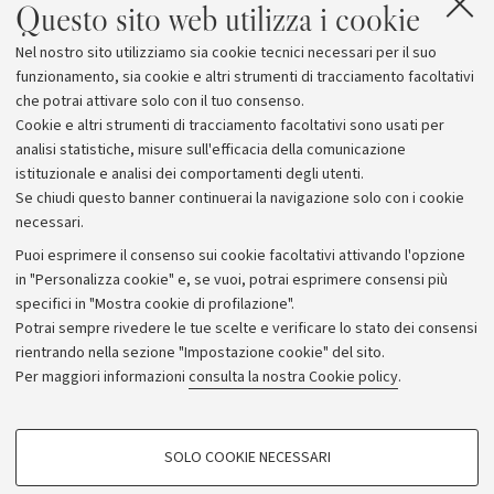
Questo sito web utilizza i cookie
Nel nostro sito utilizziamo sia cookie tecnici necessari per il suo
funzionamento, sia cookie e altri strumenti di tracciamento facoltativi
che potrai attivare solo con il tuo consenso.
Cookie e altri strumenti di tracciamento facoltativi sono usati per
analisi statistiche, misure sull'efficacia della comunicazione
istituzionale e analisi dei comportamenti degli utenti.
Se chiudi questo banner continuerai la navigazione solo con i cookie
necessari.
Archivio
Puoi esprimere il consenso sui cookie facoltativi attivando l'opzione
in "Personalizza cookie" e, se vuoi, potrai esprimere consensi più
Comunicati stampa
specifici in "Mostra cookie di profilazione".
Redazione
Potrai sempre rivedere le tue scelte e verificare lo stato dei consensi
rientrando nella sezione "Impostazione cookie" del sito.
Rassegna stampa
Per maggiori informazioni
consulta la nostra Cookie policy
.
Seguici su:
COOKIE DI PROFILAZIONE - FACOLTATIVI
SOLO COOKIE NECESSARI
Si tratta di cookie utilizzati per analizzare le caratteristiche della navigazione