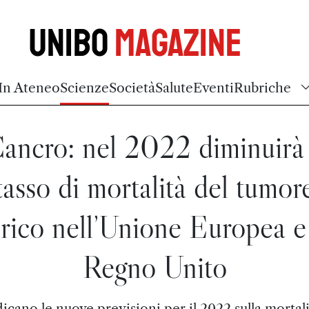
Unibo
Magazine
In Ateneo
Scienze
Società
Salute
Eventi
Rubriche
ancro: nel 2022 diminuirà 
tasso di mortalità del tumor
rico nell’Unione Europea e
Regno Unito
icano le nuove previsioni per il 2022 sulla mortal