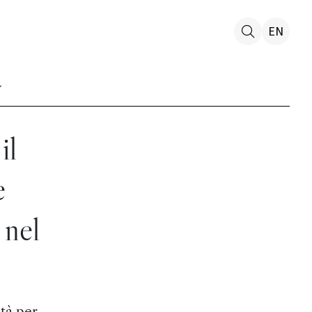
EN
il
e
 nel
ità per