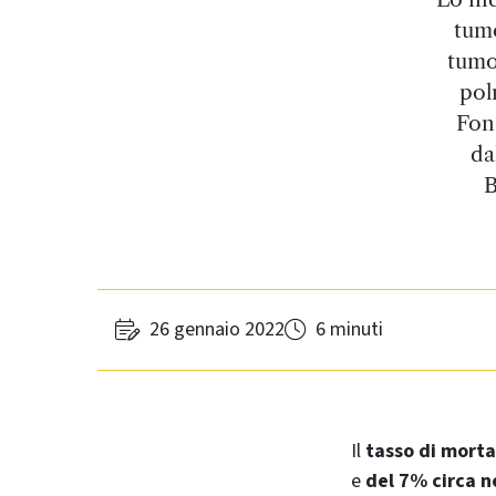
tumo
tumo
pol
Fon
da
B
26 gennaio 2022
6 minuti
Il
tasso di morta
e
del 7% circa n