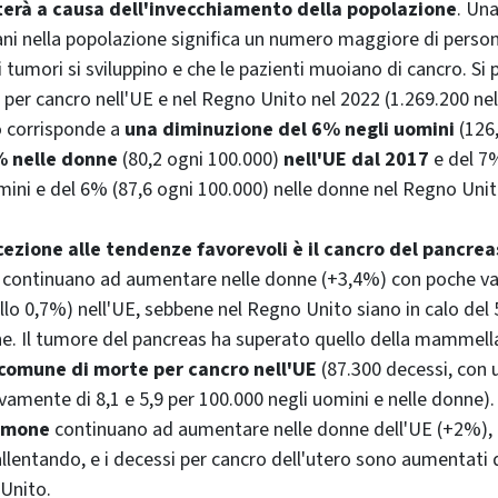
rà a causa dell'invecchiamento della popolazione
. Un
ni nella popolazione significa un numero maggiore di persone 
i tumori si sviluppino e che le pazienti muoiano di cancro. Si
 per cancro nell'UE e nel Regno Unito nel 2022 (1.269.200 nel
ò corrisponde a
una diminuzione del 6% negli uomini
(126,
% nelle donne
(80,2 ogni 100.000)
nell'UE dal 2017
e del 7%
mini e del 6% (87,6 ogni 100.000) nelle donne nel Regno Unit
cezione alle tendenze favorevoli è il cancro del pancrea
à continuano ad aumentare nelle donne (+3,4%) con poche var
ello 0,7%) nell'UE, sebbene nel Regno Unito siano in calo del
ne. Il tumore del pancreas ha superato quello della mammel
 comune di morte per cancro nell'UE
(87.300 decessi, con 
ivamente di 8,1 e 5,9 per 100.000 negli uomini e nelle donne).
olmone
continuano ad aumentare nelle donne dell'UE (+2%), a
llentando, e i decessi per cancro dell'utero sono aumentati 
Unito.