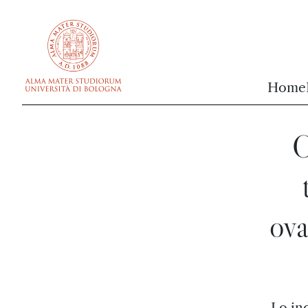
vai al contenuto della pagina
vai al menu di navigazione
Home
C
ova
Lo ind