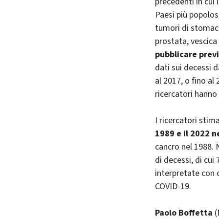
precedenti in cui
Paesi più popolosi
tumori di stomaco
prostata, vescica
pubblicare previ
dati sui decessi 
al 2017, o fino al
ricercatori hanno
I ricercatori sti
1989 e il 2022 n
cancro nel 1988. 
di decessi, di cui
interpretate con 
COVID-19.
Paolo Boffetta
(