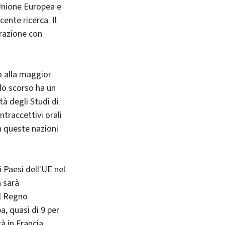
Unione Europea e
cente ricerca. Il
razione con
o alla maggior
olo scorso ha un
tà degli Studi di
ntraccettivi orali
in queste nazioni
 Paesi dell'UE nel
à sarà
el Regno
a, quasi di 9 per
tà in Francia,