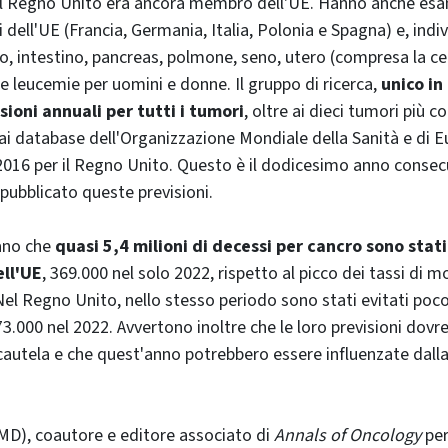
 il Regno Unito era ancora membro dell'UE. Hanno anche esa
 dell'UE (Francia, Germania, Italia, Polonia e Spagna) e, indi
, intestino, pancreas, polmone, seno, utero (compresa la cer
 e leucemie per uomini e donne. Il gruppo di ricerca,
unico in
sioni annuali per tutti i tumori
, oltre ai dieci tumori più 
dai database dell'Organizzazione Mondiale della Sanità e di 
 2016 per il Regno Unito. Questo è il dodicesimo anno consecut
 pubblicato queste previsioni.
mano che
quasi 5,4 milioni di decessi per cancro sono stati 
ell'UE
, 369.000 nel solo 2022, rispetto al picco dei tassi di m
Nel Regno Unito, nello stesso periodo sono stati evitati poco
 73.000 nel 2022. Avvertono inoltre che le loro previsioni dov
cautela e che quest'anno potrebbero essere influenzate dall
MD), coautore e editore associato di
Annals of Oncology
per