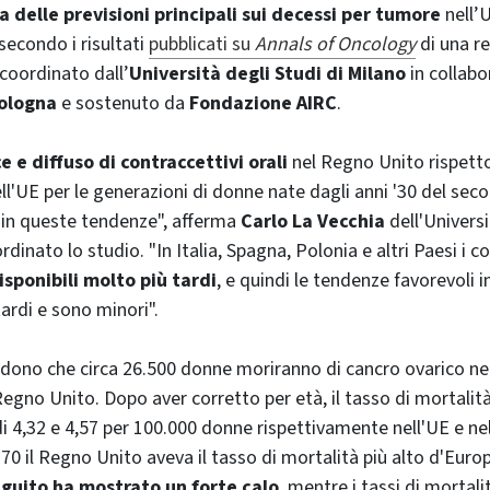
 delle previsioni principali sui decessi per tumore
nell’
secondo i risultati
pubblicati su
Annals of Oncology
di una re
coordinato dall’
Università degli Studi di Milano
in collabo
Bologna
e sostenuto da
Fondazione AIRC
.
e e diffuso di contraccettivi orali
nel Regno Unito rispett
ll'UE per le generazioni di donne nate dagli anni '30 del sec
 in queste tendenze", afferma
Carlo La Vecchia
dell'Universi
dinato lo studio. "In Italia, Spagna, Polonia e altri Paesi i co
isponibili molto più tardi
, e quindi le tendenze favorevoli 
tardi e sono minori".
vedono che circa 26.500 donne moriranno di cancro ovarico nei
Regno Unito. Dopo aver corretto per età, il tasso di mortalit
i 4,32 e 4,57 per 100.000 donne rispettivamente nell'UE e n
'70 il Regno Unito aveva il tasso di mortalità più alto d'Europ
eguito ha mostrato un forte calo
, mentre i tassi di mortali