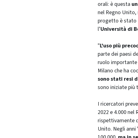
orali: è questa
una
nel Regno Unito, 
progetto è stato 
l’
Università di 
"
L'uso più precoc
parte dei paesi de
ruolo importante
Milano che ha coor
sono stati resi d
sono iniziate più 
I ricercatori pre
2022 e 4.000 nel 
rispettivamente d
Unito. Negli anni 
100.000,
ma in s