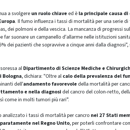
nua a svolgere
un ruolo chiave
ed è
la principale causa di
 Europa
. Il fumo influenza i tassi di mortalità per una serie di 
as, dei polmoni e della vescica. La mancanza di progressi sul
 far suonare un campanello d'allarme nelle istituzioni sanita
% dei pazienti che sopravvive a cinque anni dalla diagnosi",
ssoressa al
Dipartimento di Scienze Mediche e Chirurgic
di Bologna
, dichiara: "Oltre al
calo della prevalenza del fu
inanti dell'
andamento favorevole
della mortalità per canc
attamento e nella diagnosi
del cancro del colon-retto, de
sì come in molti tumori più rari”.
o analizzato i tassi di mortalità per cancro
nei 27 Stati mem
eparatamente nel Regno Unito
, per poterli confrontare con