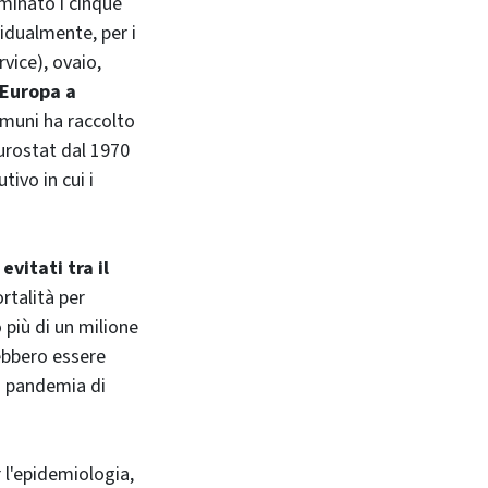
minato i cinque
vidualmente, per i
vice), ovaio,
 Europa a
comuni ha raccolto
Eurostat dal 1970
ivo in cui i
evitati tra il
ortalità per
 più di un milione
rebbero essere
a pandemia di
 l'epidemiologia,