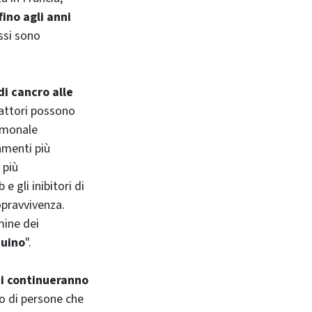
ino agli anni
ssi sono
di cancro alle
fattori possono
ormonale
tamenti più
 più
 gli inibitori di
opravvivenza.
mine dei
nuino
".
uni continueranno
ro di persone che