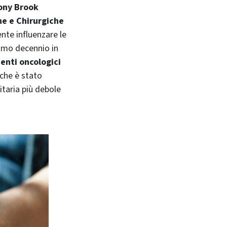
ony Brook
e e Chirurgiche
nte influenzare le
timo decennio in
enti oncologici
che è stato
taria più debole