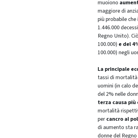
muoiono
aumente
maggiore di anzia
più probabile che 
1.446.000 decessi
Regno Unito). Ci
100.000)
e del 4
100.000) negli uo
La principale ec
tassi di mortalit
uomini (in calo d
del 2% nelle don
terza causa più
mortalità rispett
per
cancro al p
di aumento sta ra
donne del Regno 