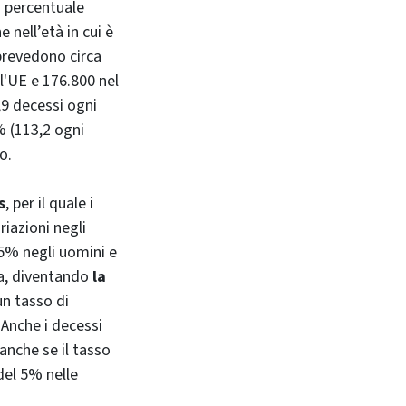
a percentuale
nell’età in cui è
 prevedono circa
l'UE e 176.800 nel
9 decessi ogni
 (113,2 ogni
o.
s
, per il quale i
iazioni negli
 5% negli uomini e
la, diventando
la
un tasso di
 Anche i decessi
nche se il tasso
del 5% nelle