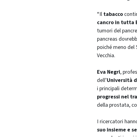
“Il
tabacco
conti
cancro in tutta
tumori del pancre
pancreas dovrebbe
poiché meno del 5
Vecchia.
Eva Negri
, profe
dell’
Università 
i principali determ
progressi nel tr
della prostata, co
I ricercatori hann
suo insieme e s