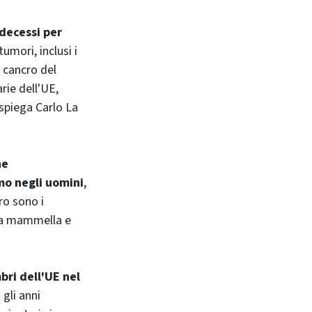
 decessi per
tumori, inclusi i
 cancro del
rie dell'UE,
 spiega Carlo La
he
mo negli uomini
,
ro sono i
lla mammella e
bri dell'UE nel
 gli anni