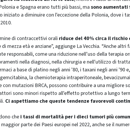
 Polonia e Spagna erano tutti più bassi, ma
sono aumentati f
 iniziato a diminuire con l'eccezione della Polonia, dove i ta
 2010.
mine di contraccettivi orali
riduce del 40% circa il rischio 
 di mezza età e anziane", aggiunge La Vecchia. “Anche altri 
te responsabili, come una riduzione nell’uso della terapia 
oramenti nella diagnosi, nella chirurgia e nell'utilizzo di trat
rmaci a base di platino negli anni '80, i taxani negli anni '90 e,
gemcitabina, la chemioterapia intraperitoneale, bevacizumab e
e con mutazioni BRCA, possono contribuire a una migliore s
attori sono minori rispetto all'effetto protettivo a lungo ter
li.
Ci aspettiamo che queste tendenze favorevoli conti
vedono che
i tassi di mortalità per i dieci tumori più com
 maggior parte dei Paesi europei nel 2022, anche se il nume