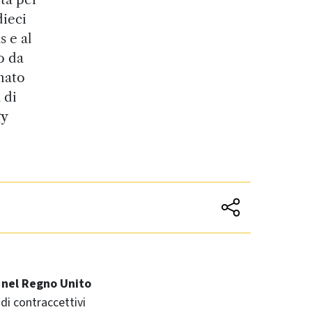
dieci
 e al
o da
nato
 di
gy
 nel Regno Unito
 di contraccettivi