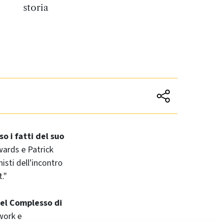
storia
o i fatti del suo
wards e Patrick
isti dell'incontro
."
del Complesso di
work e