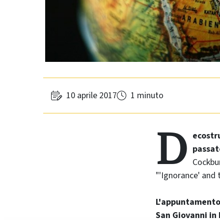
10 aprile 2017
1 minuto
D
ecostru
passat
Cockbur
"'Ignorance' and 
L'appuntamento è
San Giovanni in