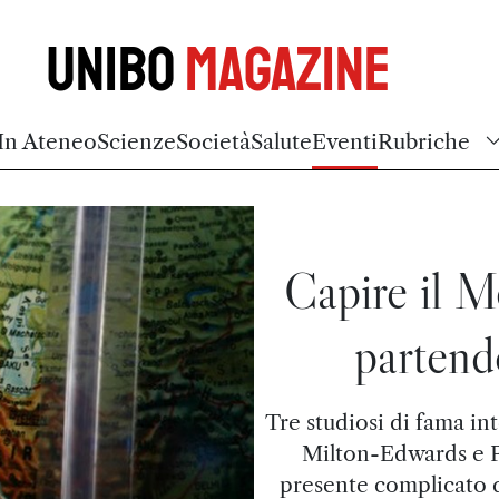
Unibo
Magazine
In Ateneo
Scienze
Società
Salute
Eventi
Rubriche
Capire il M
partend
Tre studiosi di fama i
Milton-Edwards e P
presente complicato de