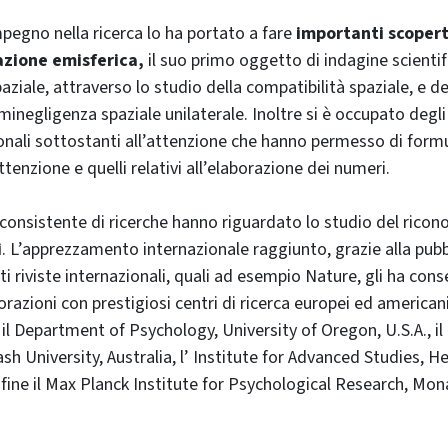
mpegno nella ricerca lo ha portato a fare
importanti scopert
azione emisferica,
il suo primo oggetto di indagine scientif
aziale, attraverso lo studio della compatibilità spaziale, e de
’eminegligenza spaziale unilaterale. Inoltre si è occupato degli
ali sottostanti all’attenzione che hanno permesso di formul
tenzione e quelli relativi all’elaborazione dei numeri.
consistente di ricerche hanno riguardato lo studio del rico
i
. L’apprezzamento internazionale raggiunto, grazie alla pubb
ti riviste internazionali, quali ad esempio Nature, gli ha conse
razioni con prestigiosi centri di ricerca europei ed americani
il Department of Psychology, University of Oregon, U.S.A., i
h University, Australia, l’ Institute for Advanced Studies, H
nfine il Max Planck Institute for Psychological Research, Mo