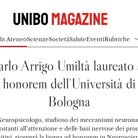
Unibo
Magazine
In Ateneo
Scienze
Società
Salute
Eventi
Rubriche
rlo Arrigo Umiltà laureato
honorem dell'Università di
Bologna
europsicologo, studioso dei meccanismi neurona
ostanti all’attenzione e delle basi nervose dei pro
itivi, riceverà la laurea ad honorem in Neuroscie