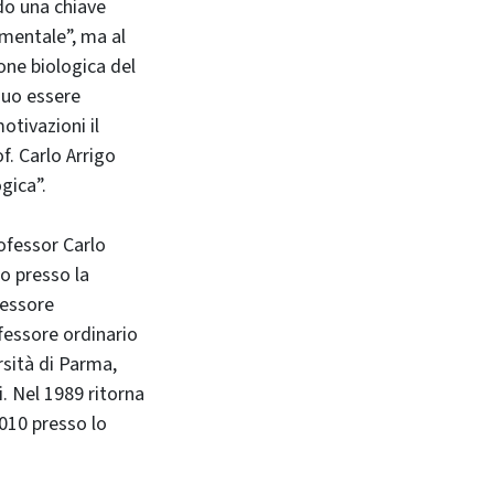
do una chiave
 mentale”, ma al
ne biologica del
suo essere
otivazioni il
f. Carlo Arrigo
gica”.
rofessor Carlo
to presso la
fessore
fessore ordinario
rsità di Parma,
i. Nel 1989 ritorna
010 presso lo