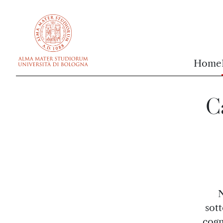
vai al contenuto della pagina
vai al menu di navigazione
Home
Ca
N
sott
cogn