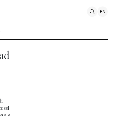
EN
 ad
li
cessi
nze e