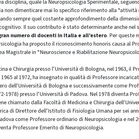
a disciplina, quale la Neuropsicologia Sperimentale, seguen
da non dimenticare mai lo specifico riferimento alla “attività
ando sempre quel costante approfondimento della dimensio
gnitivo. Il suo contributo è stato determinante anche nel 
ran numero di docenti in Italia e all’estero
. Per queste m
sicologia ha proposto il riconoscimento honoris causa al Pro
ea Magistrale in “Neuroscienze e Riabilitazione Neuropsicolo
na e Chirurgia presso l’Università di Bologna, nel 1963, il P
 1965 al 1972, ha insegnato in qualità di Professore incarica
tero dell'Università di Bologna e successivamente come Pro
72-1978) presso l’Università di Padova. Nel 1978 diventa Pro
iene chiamato dalla Facoltà di Medicina e Chirurgia dell'Unive
rica di Direttore dell’Istituto di Fisiologia Umana per sei ann
 Padova come Professore ordinario di Neuropsicologia e nel 2
venta Professore Emerito di Neuropsicologia.