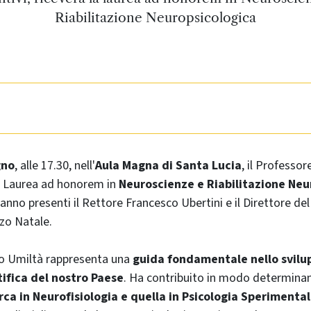
Riabilitazione Neuropsicologica
gno
, alle 17.30, nell'
Aula Magna di Santa Lucia
, il Professor
la Laurea ad honorem in
Neuroscienze e Riabilitazione Neu
ranno presenti il Rettore Francesco Ubertini e il Direttore de
zo Natale.
igo Umiltà rappresenta una
guida fondamentale nello svilu
tifica del nostro Paese
. Ha contribuito in modo determinan
erca in Neurofisiologia e quella in Psicologia Sperimenta