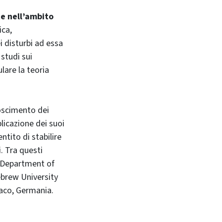
e nell’ambito
ica,
i disturbi ad essa
 studi sui
are la teoria
noscimento dei
licazione dei suoi
ntito di stabilire
. Tra questi
l Department of
ebrew University
naco, Germania.