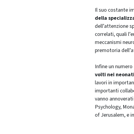
Il suo costante i
della specializz
dell’attenzione sp
correlati, quali l
meccanismi neuron
premotoria dell’at
Infine un numero 
volti nei neonat
lavori in importan
importanti collabo
vanno annoverati 
Psychology, Monas
of Jerusalem, e i