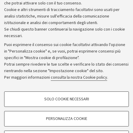
che potrai attivare solo con il tuo consenso.
Cookie e altri strumenti di tracciamento facoltativi sono usati per
analisi statistiche, misure sull'efficacia della comunicazione
istituzionale e analisi dei comportamenti degli utenti.
Se chiudi questo banner continuerai la navigazione solo con i cookie
necessari.
Archivio
Puoi esprimere il consenso sui cookie facoltativi attivando l'opzione
in "Personalizza cookie" e, se vuoi, potrai esprimere consensi più
Comunicati stampa
specifici in "Mostra cookie di profilazione".
Redazione
Potrai sempre rivedere le tue scelte e verificare lo stato dei consensi
rientrando nella sezione "Impostazione cookie" del sito.
Rassegna stampa
Per maggiori informazioni
consulta la nostra Cookie policy
.
Seguici su:
COOKIE DI PROFILAZIONE - FACOLTATIVI
SOLO COOKIE NECESSARI
Si tratta di cookie utilizzati per analizzare le caratteristiche della navigazione
degli utenti, creare profili in base al loro comportamento sul sito, per analisi
di marketing.
PERSONALIZZA COOKIE
© Copyright 2026 - ALMA MATER STUDIORUM - Università di
Mostra cookie di profilazione
Bologna - Via Zamboni, 33 - 40126 Bologna - PI: 01131710376 -