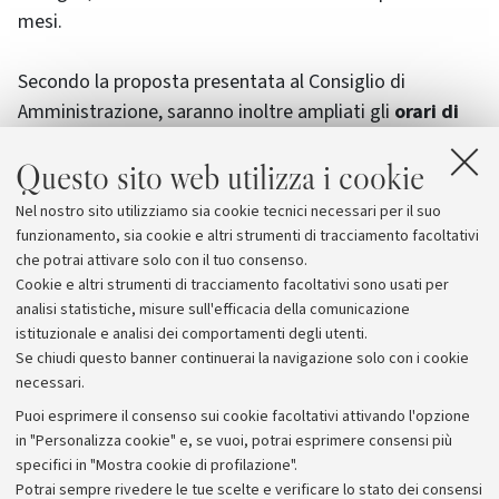
mesi.
Secondo la proposta presentata al Consiglio di
Amministrazione, saranno inoltre ampliati gli
orari di
apertura delle sale studio a Cesena
, tenendo conto
Questo sito web utilizza i cookie
delle esigenze degli studenti, mentre nel Plesso Navile,
in corso di ultimazione, sarà predisposto un
Punto
Nel nostro sito utilizziamo sia cookie tecnici necessari per il suo
Ristoro
per gli studenti che frequentano le attività
funzionamento, sia cookie e altri strumenti di tracciamento facoltativi
didattiche in quella sede.
che potrai attivare solo con il tuo consenso.
Cookie e altri strumenti di tracciamento facoltativi sono usati per
analisi statistiche, misure sull'efficacia della comunicazione
istituzionale e analisi dei comportamenti degli utenti.
Se chiudi questo banner continuerai la navigazione solo con i cookie
necessari.
Archivio
Puoi esprimere il consenso sui cookie facoltativi attivando l'opzione
in "Personalizza cookie" e, se vuoi, potrai esprimere consensi più
Comunicati stampa
specifici in "Mostra cookie di profilazione".
Redazione
Potrai sempre rivedere le tue scelte e verificare lo stato dei consensi