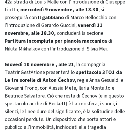
42a strada di Louis Malle con l’introduzione di Giuseppe
Liotta;
mercoledì 9 novembre, alle 18.30
, si
proseguirà con
Il gabbiano
di Marco Bellocchio con
l’introduzione di Gerardo Guccini;
venerdì 11
novembre, alle 18.30,
concluderà la sezione
Partitura incompiuta per pianola meccanica
di
Nikita Mikhalkov con l’introduzione di Silvia Mei.
Giovedì 10 novembre , alle 21
, la compagnia
TeatrInGestAzione presenterà lo
spettacolo 3TO1 da
Le tre sorelle di Anton Čechov
, regia Anna Gesualdi e
Giovanni Trono, con Alessia Mete, Ilaria Montalto e
Beatrice Salvatore. Ciò che resta di Čechov (e in questo
spettacolo anche di Beckett) è l'atmosfera, i suoni, i
silenzi, le linee dure del significante, è la solitudine delle
occasioni perdute. Un dispositivo che porta attori e
pubblico all’immobilità, inchiodati alla tragedia