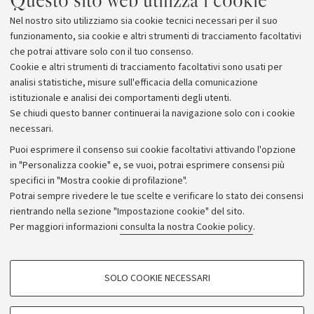
Nel nostro sito utilizziamo sia cookie tecnici necessari per il suo
funzionamento, sia cookie e altri strumenti di tracciamento facoltativi
che potrai attivare solo con il tuo consenso.
Cookie e altri strumenti di tracciamento facoltativi sono usati per
analisi statistiche, misure sull'efficacia della comunicazione
istituzionale e analisi dei comportamenti degli utenti.
Se chiudi questo banner continuerai la navigazione solo con i cookie
necessari.
Archivio
Puoi esprimere il consenso sui cookie facoltativi attivando l'opzione
in "Personalizza cookie" e, se vuoi, potrai esprimere consensi più
Comunicati stampa
specifici in "Mostra cookie di profilazione".
Redazione
Potrai sempre rivedere le tue scelte e verificare lo stato dei consensi
rientrando nella sezione "Impostazione cookie" del sito.
Rassegna stampa
Per maggiori informazioni
consulta la nostra Cookie policy
.
Seguici su:
COOKIE DI PROFILAZIONE - FACOLTATIVI
SOLO COOKIE NECESSARI
Si tratta di cookie utilizzati per analizzare le caratteristiche della navigazione
degli utenti, creare profili in base al loro comportamento sul sito, per analisi