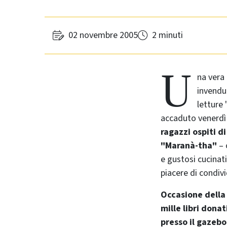
02 novembre 2005
2 minuti
U
na vera 
invendu
letture
accaduto venerdì 
ragazzi ospiti di
"Maranà-tha"
– 
e gustosi cucinati
piacere di condiv
Occasione della 
mille libri dona
presso il gazeb