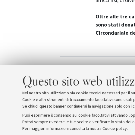
arricchirsi, di div
Oltre alle tre c
sono stati donat
Circondariale d
Lo spreco utile 
Allegati
Questo sito web utilizz
Nel nostro sito utilizziamo sia cookie tecnici necessari per il 
Cookie e altri strumenti di tracciamento facoltativi sono usati p
Se chiudi questo banner continuerai la navigazione solo con i 
Puoi esprimere il consenso sui cookie facoltativi attivando l'op
Potrai sempre rivedere le tue scelte e verificare lo stato dei 
Archivio
Comunicati stampa
Redazione
Rassegna 
Per maggiori informazioni
consulta la nostra Cookie policy
.