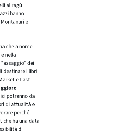
lli al ragù
gazzi hanno
i Montanari e
ogna che a nome
 e nella
 "assaggio" dei
destinare i libri
 Market e Last
aggiore
mici potranno da
ri di attualità e
avorare perché
rt che ha una data
sibilità di