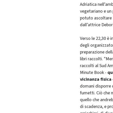
Adriatica nell’amb
vegetariano e un 
potuto ascoltare 
dall’attrice Debo
Verso le 22,30 è 
degli organizzatori
preparazione dell
libri raccolti. "
raccolti al Sud A
Minute Book -
qu
vicinanza fisica 
domani disporre di
fumetti. Ciò che n
quello che andreb
di scadenza, e pro