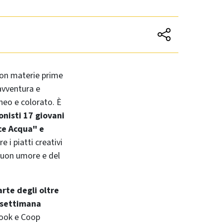
 con materie prime
avventura e
neo e colorato. È
nisti 17 giovani
lce Acqua" e
i piatti creativi
 buon umore e del
arte degli oltre
a settimana
Book e Coop