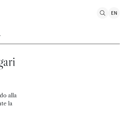
EN
gari
do alla
te la