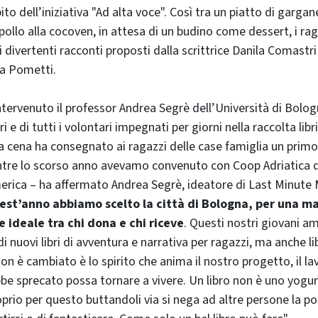
ito dell’iniziativa "Ad alta voce". Così tra un piatto di gargane
pollo alla cocoven, in attesa di un budino come dessert, i ra
i divertenti racconti proposti dalla scrittrice Danila Comastr
ra Pometti.
intervenuto il professor Andrea Segrè dell’Università di Bol
 e di tutti i volontari impegnati per giorni nella raccolta libri
a cena ha consegnato ai ragazzi delle case famiglia un primo
Mentre lo scorso anno avevamo convenuto con Coop Adriatica di 
merica – ha affermato Andrea Segrè, ideatore di Last Minute
est’anno abbiamo scelto la città di Bologna, per una m
e ideale tra chi dona e chi riceve
. Questi nostri giovani a
 nuovi libri di avventura e narrativa per ragazzi, ma anche lib
on è cambiato è lo spirito che anima il nostro progetto, il l
be sprecato possa tornare a vivere. Un libro non è uno yogu
prio per questo buttandoli via si nega ad altre persone la pos