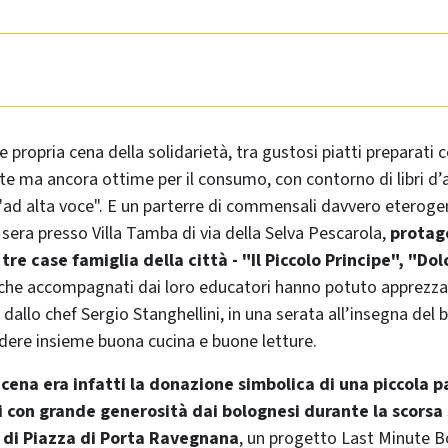
e propria cena della solidarietà, tra gustosi piatti preparati
te ma ancora ottime per il consumo, con contorno di libri d’
 "ad alta voce". E un parterre di commensali davvero eteroge
sera presso Villa Tamba di via della Selva Pescarola,
protago
 tre case famiglia della città - "Il Piccolo Principe", "Do
che accompagnati dai loro educatori hanno potuto apprezzare 
 dallo chef Sergio Stanghellini, in una serata all’insegna del
idere insieme buona cucina e buone letture.
cena era infatti la donazione simbolica di una piccola p
ti con grande generosità dai bolognesi durante la scors
o di Piazza di Porta Ravegnana
, un progetto Last Minute 