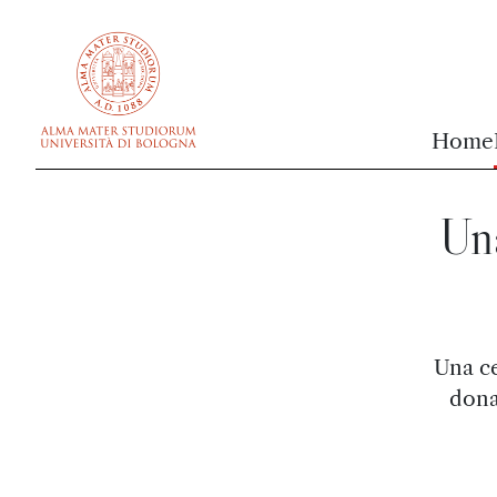
vai al contenuto della pagina
vai al menu di navigazione
Home
Una
Una ce
dona