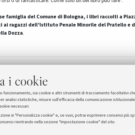
ertirsi o di fantasticare. Come solo un bel libro può fare".
ase famiglia del Comune di Bologna, i libri raccolti a Pi
i ai ragazzi dell’Istituto Penale Minorile del Pratello e 
ella Dozza
.
(il libro di Ansrea Segrè)
a i cookie
suo funzionamento, sia cookie e altri strumenti di tracciamento facoltativi ch
er analisi statistiche, misure sull'efficacia della comunicazione istituzional
cookie necessari.
zione in "Personalizza cookie" e, se vuoi, potrai esprimere consensi più spec
consensi rientrando nella sezione "Impostazione cookie" del sito.
stampa