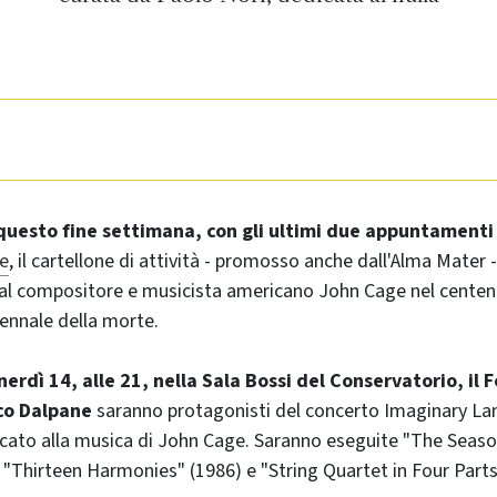
 questo fine settimana, con gli ultimi due appuntament
e
, il cartellone di attività - promosso anche dall'Alma Mater
al compositore e musicista americano John Cage nel centena
tennale della morte.
erdì 14, alle 21, nella Sala Bossi del Conservatorio, il 
co Dalpane
saranno protagonisti del concerto Imaginary La
ato alla musica di John Cage. Saranno eseguite "The Season
 "Thirteen Harmonies" (1986) e "String Quartet in Four Parts