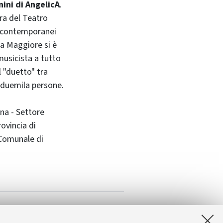
ini di AngelicA
.
tra del Teatro
i contemporanei
za Maggiore si è
musicista a tutto
 "duetto" tra
a duemila persone.
na - Settore
ovincia di
 Comunale di