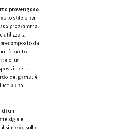
erto provengono
llo stile e nei
stesso programma,
 utilizza la
le precomposto da
amut è molto
tta di un
sposizione del
cordo del gamut è
duce a una
 di un
ome sigla e
ul silenzio, sulla