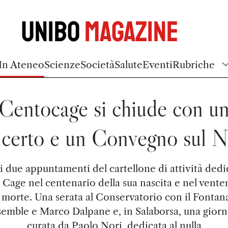
Unibo
Magazine
In Ateneo
Scienze
Società
Salute
Eventi
Rubriche
Centocage si chiude con u
certo e un Convegno sul N
i due appuntamenti del cartellone di attività dedi
 Cage nel centenario della sua nascita e nel vente
a morte. Una serata al Conservatorio con il Fontan
emble e Marco Dalpane e, in Salaborsa, una giorn
curata da Paolo Nori, dedicata al nulla