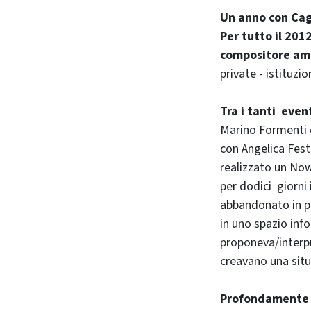
Un anno con Ca
Per tutto il 201
compositore am
private - istituzio
Tra i tanti even
Marino Formenti 
con Angelica Fest
realizzato un Now
per dodici giorni
abbandonato in pia
in uno spazio info
proponeva/interpr
creavano una sit
Profondamente c