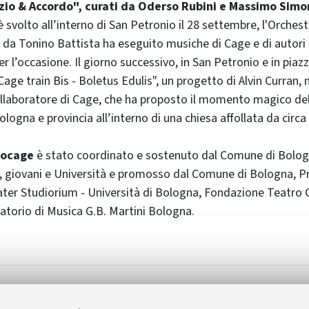
nzio & Accordo", curati da Oderso Rubini e Massimo Simon
è svolto all’interno di San Petronio il 28 settembre, l'Orches
 da Tonino Battista ha eseguito musiche di Cage e di autor
 l’occasione. Il giorno successivo, in San Petronio e in piaz
age train Bis - Boletus Edulis", un progetto di Alvin Curran, 
llaboratore di Cage, che ha proposto il momento magico del
ologna e provincia all’interno di una chiesa affollata da circ
tocage
è stato coordinato e sostenuto dal Comune di Bolog
, giovani e Università e promosso dal Comune di Bologna, Pr
ter Studiorium - Università di Bologna, Fondazione Teatro
torio di Musica G.B. Martini Bologna.