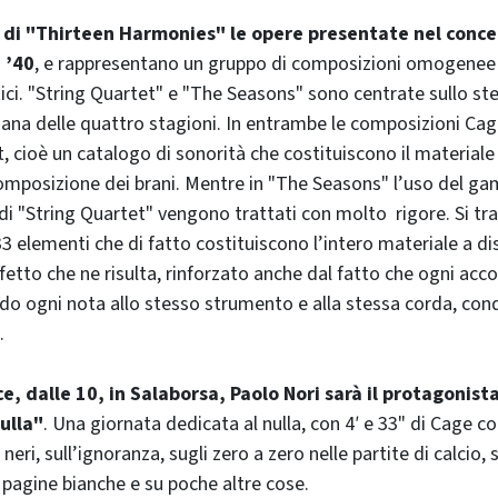
e di "Thirteen Harmonies" le opere presentate nel conc
i ’40
, e rappresentano un gruppo di composizioni omogenee ne
ici. "String Quartet" e "The Seasons" sono centrate sullo 
iana delle quattro stagioni. In entrambe le composizioni Cage
, cioè un catalogo di sonorità che costituiscono il materia
 composizione dei brani. Mentre in "The Seasons" l’uso del g
i di "String Quartet" vengono trattati con molto rigore. Si tra
33 elementi che di fatto costituiscono l’intero materiale a di
fetto che ne risulta, rinforzato anche dal fatto che ogni ac
ndo ogni nota allo stesso strumento e alla stessa corda, con
.
e, dalle 10, in Salaborsa, Paolo Nori sarà il protagonista
ulla"
. Una giornata dedicata al nulla, con 4′ e 33" di Cage c
 neri, sull’ignoranza, sugli zero a zero nelle partite di calcio, s
pagine bianche e su poche altre cose.