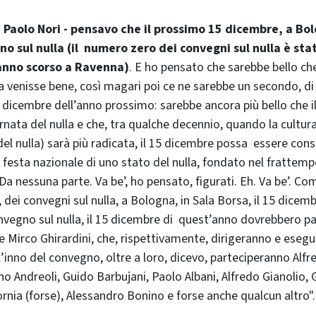
e Paolo Nori - pensavo che il prossimo 15 dicembre, a Bolo
 sul nulla (il numero zero dei convegni sul nulla è stat
anno scorso a Ravenna)
. E ho pensato che sarebbe bello c
a venisse bene, così magari poi ce ne sarebbe un secondo, di
15 dicembre dell’anno prossimo: sarebbe ancora più bello che 
nata del nulla e che, tra qualche decennio, quando la cultura
del nulla) sarà più radicata, il 15 dicembre possa essere con
 festa nazionale di uno stato del nulla, fondato nel frattempo
Da nessuna parte. Va be’, ho pensato, figurati. Eh. Va be’. C
 dei convegni sul nulla, a Bologna, in Sala Borsa, il 15 dicem
nvegno sul nulla, il 15 dicembre di quest’anno dovrebbero par
 Mirco Ghirardini, che, rispettivamente, dirigeranno e esegu
l’inno del convegno, oltre a loro, dicevo, parteciperanno Alfr
no Andreoli, Guido Barbujani, Paolo Albani, Alfredo Gianolio,
rnia (forse), Alessandro Bonino e forse anche qualcun altro".