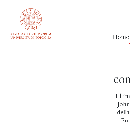
vai al contenuto della pagina
vai al menu di navigazione
Home
con
Ultim
John
dell
Ens