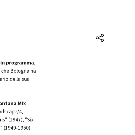
i in programma
,
 - che Bologna ha
rio della sua
Fontana Mix
ndscape/4,
s" (1947), "Six
" (1949-1950).