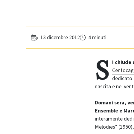
13 dicembre 2012
4 minuti
S
i chiude
Centocag
dedicato 
nascita e nel ven
Domani sera, ven
Ensemble e Mar
interamente dedic
Melodies" (1950),