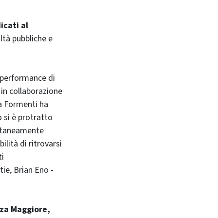
icati al
altà pubbliche e
a performance di
in collaborazione
ta Formenti ha
 si è protratto
entaneamente
lità di ritrovarsi
ti
ie, Brian Eno -
zza Maggiore,