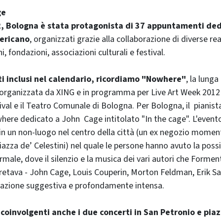
ge
2, Bologna è stata protagonista di 37 appuntamenti ded
ericano
, organizzati grazie alla collaborazione di diverse re
ni, fondazioni, associazioni culturali e festival.
ti inclusi nel calendario, ricordiamo "Nowhere"
, la lung
organizzata da XING e in programma per Live Art Week 2012 
ival e il Teatro Comunale di Bologna. Per Bologna, il pianis
here dedicato a John Cage intitolato "In the cage". L'evento
 in un non-luogo nel centro della città (un ex negozio mom
zza de’ Celestini) nel quale le persone hanno avuto la possibi
rmale, dove il silenzio e la musica dei vari autori che Formen
etava - John Cage, Louis Couperin, Morton Feldman, Erik Sat
uazione suggestiva e profondamente intensa.
oinvolgenti anche i due concerti in San Petronio e pia