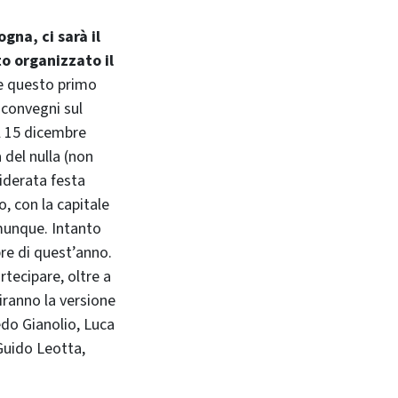
gna, ci sarà il
o organizzato il
he questo primo
 convegni sul
il 15 dicembre
 del nulla (non
siderata festa
, con la capitale
omunque. Intanto
bre di quest’anno.
tecipare, oltre a
iranno la versione
edo Gianolio, Luca
 Guido Leotta,