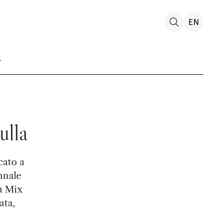
EN
n
ulla
cato a
nnale
a Mix
ata,