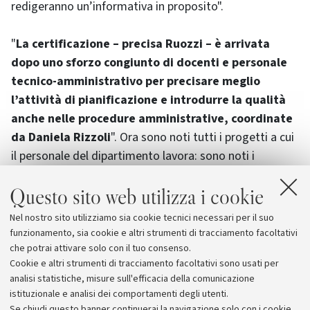
redigeranno un’informativa in proposito".
"
La certificazione – precisa Ruozzi – è arrivata
dopo uno sforzo congiunto di docenti e personale
tecnico-amministrativo per precisare meglio
l’attività di pianificazione e introdurre la qualità
anche nelle procedure amministrative, coordinate
da Daniela Rizzoli
". Ora sono noti tutti i progetti a cui
il personale del dipartimento lavora: sono noti i
progetti inizialmente proposti, quelli già conclusi e
Questo sito web utilizza i cookie
quelli in corso d’opera. Informazioni che saranno
costantemente aggiornate, "perché – conclude Ruozzi
Nel nostro sito utilizziamo sia cookie tecnici necessari per il suo
– la certificazione deve essere confermata di anno in
funzionamento, sia cookie e altri strumenti di tracciamento facoltativi
anno".
che potrai attivare solo con il tuo consenso.
Cookie e altri strumenti di tracciamento facoltativi sono usati per
analisi statistiche, misure sull'efficacia della comunicazione
istituzionale e analisi dei comportamenti degli utenti.
Se chiudi questo banner continuerai la navigazione solo con i cookie