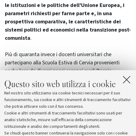
le istituzioni e le politiche dell'Unione Europea, i
parametri richiesti per farne parte e, in una
prospettiva comparativa, le caratteristiche dei
sistemi politici ed economici nella transizione post-
comunista
.
Più di quaranta invece i docenti universitari che
partecipano alla Scuola Estiva di Cervia provenienti
anche loro da diversi paesi europei quali Bosnia-
Herzegovina, Bulgaria, Croazia, Gran Bretagna, Grecia,
Questo sito web utilizza i cookie
Italia, Paesi Bassi, Polonia, Romania, Slovacchia,
Nel nostro sito utilizziamo sia cookie tecnici necessari per il suo
Ucraina e degli Stati Uniti, da Centri di Ricerca e
funzionamento, sia cookie e altri strumenti di tracciamento facoltativi
istituzioni nazionali ed internazionali, nonché dalla
che potrai attivare solo con il tuo consenso.
Commissione Europea e dal Parlamento Europeo.
Cookie e altri strumenti di tracciamento facoltativi sono usati per
analisi statistiche, misure sull'efficacia della comunicazione
istituzionale e analisi dei comportamenti degli utenti.
Se chiudi questo banner continuerai la navigazione solo con i cookie