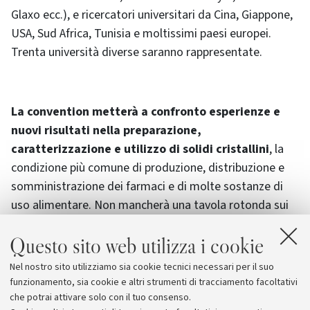
Glaxo ecc.), e ricercatori universitari da Cina, Giappone,
USA, Sud Africa, Tunisia e moltissimi paesi europei.
Trenta università diverse saranno rappresentate.
La convention metterà a confronto esperienze e
nuovi risultati nella preparazione,
caratterizzazione e utilizzo di solidi cristallini
, la
condizione più comune di produzione, distribuzione e
somministrazione dei farmaci e di molte sostanze di
uso alimentare. Non mancherà una tavola rotonda sui
problemi connessi alla brevettazione. Sarà anche
Questo sito web utilizza i cookie
occasione per i giovani ricercatori di entrare in contatto
con le problematiche più calde di un mondo in continua,
Nel nostro sito utilizziamo sia cookie tecnici necessari per il suo
rapidissima, evoluzione. La convention sarà aperta
funzionamento, sia cookie e altri strumenti di tracciamento facoltativi
domenica alle ore 14 dal Prof. Dario Braga.
che potrai attivare solo con il tuo consenso.