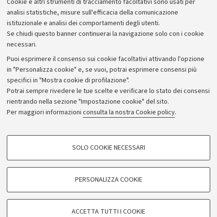
Cookie e altri strumenti di tracciamento facoltativi sono usati per
analisi statistiche, misure sull'efficacia della comunicazione
istituzionale e analisi dei comportamenti degli utenti.
Se chiudi questo banner continuerai la navigazione solo con i cookie
necessari.
Archivio
Puoi esprimere il consenso sui cookie facoltativi attivando l'opzione
in "Personalizza cookie" e, se vuoi, potrai esprimere consensi più
Comunicati stampa
specifici in "Mostra cookie di profilazione".
Redazione
Potrai sempre rivedere le tue scelte e verificare lo stato dei consensi
rientrando nella sezione "Impostazione cookie" del sito.
Rassegna stampa
Per maggiori informazioni
consulta la nostra Cookie policy
.
Seguici su:
COOKIE DI PROFILAZIONE - FACOLTATIVI
SOLO COOKIE NECESSARI
Si tratta di cookie utilizzati per analizzare le caratteristiche della navigazione
degli utenti, creare profili in base al loro comportamento sul sito, per analisi
di marketing.
PERSONALIZZA COOKIE
© Copyright 2026 - ALMA MATER STUDIORUM - Università di
Mostra cookie di profilazione
Bologna - Via Zamboni, 33 - 40126 Bologna - PI: 01131710376 -
Google/Youtube Video
CF: 80007010376
COOKIE TECNICI - NECESSARI
ACCETTA TUTTI I COOKIE