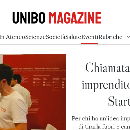
Unibo
Magazine
In Ateneo
Scienze
Società
Salute
Eventi
Rubriche
Chiamata 
imprendito
Star
Per chi ha un’idea imp
di tirarla fuori e c