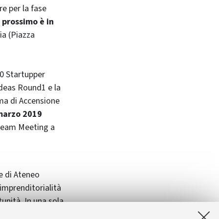
re per la fase
l prossimo è in
ia (Piazza
0 Startupper
Ideas Round1 e la
mma di Accensione
 marzo 2019
 Team Meeting a
e di Ateneo
'imprenditorialità
tunità. In una sola
e e delle startup: