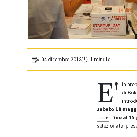
04 dicembre 2018
1 minuto
E'
in pre
di Bol
introd
sabato 18 magg
Ideas
:
fino al 15
selezionata, pres