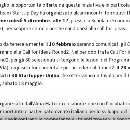
io le opportunità offerte da questa iniziativa e in particola
il team StartUp Day ha organizzato alcuni incontri formativi:
i
ercoledì 5 dicembre, alle 17
, presso la Scuola di Econom
a), per scoprire come e perché candidarsi alla call for Ideas.
p da tenere a mente: il
10 febbraio
saranno comunicati gli 8
anno alla Call for Ideas Round2. Nel periodo tra la Call For 
und2, per gli 80 selezionati si tengono le lezioni del Progra
(PdA), requisito fondamentale per accedere al Round2.
Il 26
ati i 30 Startupper Unibo
che otterranno un tavolo per il
, sabato 18 maggio.
rganizzato dall'Alma Mater in collaborazione con l’incubator
importante e partecipato evento italiano per lo sviluppo dell
 le idee incontrano le competenze e i talenti trovano le oppor
o riunisce più di 2000 persone legate al mondo dell’innovazion