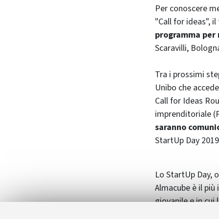
Per conoscere megl
"Call for ideas", 
programma per m
Scaravilli, Bologn
Tra i prossimi ste
Unibo che acceder
Call for Ideas Ro
imprenditoriale 
saranno comunic
StartUp Day 2019
Lo StartUp Day, o
Almacube è il più 
giovanile e in cui
giornata, l'event