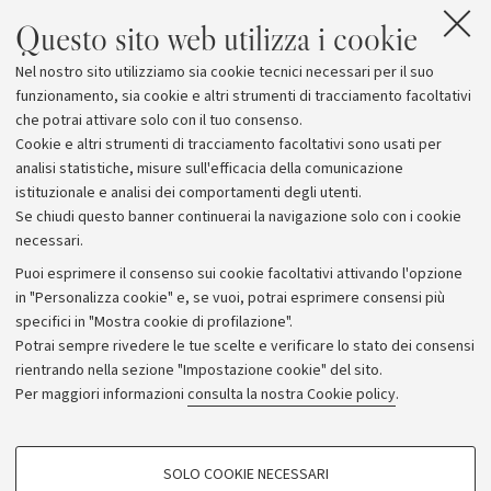
Alberto Credi e Margherita Venturi trattano di
Questo sito web utilizza i cookie
dispositivi e macchine di dimensione nanometrica
.
Nel nostro sito utilizziamo sia cookie tecnici necessari per il suo
"Nuova Civiltà delle Macchine" è una pubblicazione RAI-
funzionamento, sia cookie e altri strumenti di tracciamento facoltativi
ERI. Prezzo di copertina: 12 euro.
che potrai attivare solo con il tuo consenso.
Cookie e altri strumenti di tracciamento facoltativi sono usati per
analisi statistiche, misure sull'efficacia della comunicazione
istituzionale e analisi dei comportamenti degli utenti.
Se chiudi questo banner continuerai la navigazione solo con i cookie
necessari.
Archivio
Puoi esprimere il consenso sui cookie facoltativi attivando l'opzione
in "Personalizza cookie" e, se vuoi, potrai esprimere consensi più
Comunicati stampa
specifici in "Mostra cookie di profilazione".
Redazione
Potrai sempre rivedere le tue scelte e verificare lo stato dei consensi
rientrando nella sezione "Impostazione cookie" del sito.
Rassegna stampa
Per maggiori informazioni
consulta la nostra Cookie policy
.
Seguici su:
COOKIE DI PROFILAZIONE - FACOLTATIVI
SOLO COOKIE NECESSARI