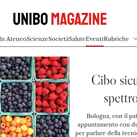
Unibo
Magazine
In Ateneo
Scienze
Società
Salute
Eventi
Rubriche
Cibo sicu
spettr
Bologna, con il pa
appuntamento con due
per parlare della tecni