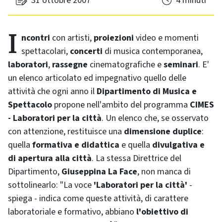
31 ottobre 2007
4 minuti
Incontri
con artisti,
proiezioni
video e momenti
spettacolari,
concerti
di musica contemporanea,
laboratori
,
rassegne
cinematografiche e
seminari
. E'
un elenco articolato ed impegnativo quello delle
attività che ogni anno il
Dipartimento di Musica e
Spettacolo
propone nell'ambito del programma
CIMES
- Laboratori per la città
. Un elenco che, se osservato
con attenzione, restituisce una
dimensione duplice
:
quella
formativa e didattica
e quella
divulgativa e
di apertura alla città
. La stessa Direttrice del
Dipartimento,
Giuseppina La Face
, non manca di
sottolinearlo: "La voce
'Laboratori per la città'
-
spiega - indica come queste attività, di carattere
laboratoriale e formativo, abbiano
l'obiettivo di