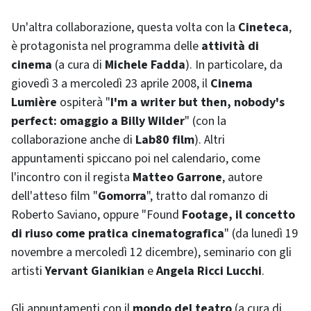
Un'altra collaborazione, questa volta con la
Cineteca
,
è protagonista nel programma delle
attività di
cinema
(a cura di
Michele Fadda
). In particolare, da
giovedì 3 a mercoledì 23 aprile 2008, il
Cinema
Lumière
ospiterà "
I'm a writer but then, nobody's
perfect: omaggio a Billy Wilder
" (con la
collaborazione anche di
Lab80 film
). Altri
appuntamenti spiccano poi nel calendario, come
l'incontro con il regista
Matteo Garrone
, autore
dell'atteso film "
Gomorra
", tratto dal romanzo di
Roberto Saviano, oppure "Found
Footage, il concetto
di riuso come pratica cinematografica
" (da lunedì 19
novembre a mercoledì 12 dicembre), seminario con gli
artisti
Yervant Gianikian
e
Angela Ricci Lucchi
.
Gli appuntamenti con il
mondo del teatro
(a cura di