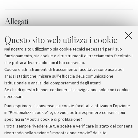
Allegati
Programma Musica
[73.2 KB]
Questo sito web utilizza i cookie
Programma Cinema
[80.3 KB]
Nel nostro sito utilizziamo sia cookie tecnici necessari per il suo
Programma Teatro
[77.6 KB]
funzionamento, sia cookie e altri strumenti di tracciamento facoltativi
che potrai attivare solo con il tuo consenso.
Cookie e altri strumenti di tracciamento facoltativi sono usati per
analisi statistiche, misure sull'efficacia della comunicazione
istituzionale e analisi dei comportamenti degli utenti.
Se chiudi questo banner continuerai la navigazione solo con i cookie
necessari.
Archivio
Puoi esprimere il consenso sui cookie facoltativi attivando l'opzione
in "Personalizza cookie" e, se vuoi, potrai esprimere consensi più
Comunicati stampa
specifici in "Mostra cookie di profilazione".
Redazione
Potrai sempre rivedere le tue scelte e verificare lo stato dei consensi
rientrando nella sezione "Impostazione cookie" del sito.
Rassegna stampa