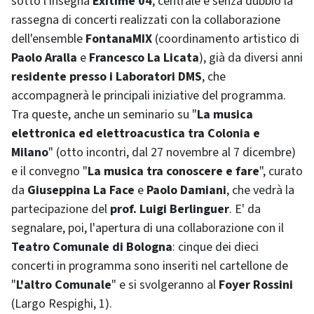
sotto l'insegna
Exitime 04
, centrale è senza dubbio la
rassegna di concerti realizzati con la collaborazione
dell'ensemble
FontanaMIX
(coordinamento artistico di
Paolo Aralla
e
Francesco La Licata
), già da diversi anni
residente presso i Laboratori DMS
, che
accompagnerà le principali iniziative del programma.
Tra queste, anche un seminario su "
La musica
elettronica ed elettroacustica tra Colonia e
Milano
" (otto incontri, dal 27 novembre al 7 dicembre)
e il convegno "
La musica tra conoscere e fare
", curato
da
Giuseppina La Face
e
Paolo Damiani
, che vedrà la
partecipazione del
prof. Luigi Berlinguer
. E' da
segnalare, poi, l'apertura di una collaborazione con il
Teatro Comunale di Bologna
: cinque dei dieci
concerti in programma sono inseriti nel cartellone de
"
L'altro Comunale
" e si svolgeranno al
Foyer Rossini
(Largo Respighi, 1).