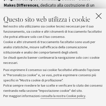
Makes Differences
, dedicato alla costruzione di un
nuovo modello di formazione per 5 giovani dance
Questo sito web utilizza i cookie
maker europei della danza, 5 dance dramaturgs e 50
giovani danzatori e danzatrici internazionali, per aiutarli
Nel nostro sito utilizziamo sia cookie tecnici necessari per il suo
a sviluppare nuove forme di narrazione e
funzionamento, sia cookie e altri strumenti di tracciamento facoltativi
rappresentazione delle identità di genere e LGBT.
che potrai attivare solo con il tuo consenso.
Cookie e altri strumenti di tracciamento facoltativi sono usati per
analisi statistiche, misure sull'efficacia della comunicazione
istituzionale e analisi dei comportamenti degli utenti.
Se chiudi questo banner continuerai la navigazione solo con i cookie
necessari.
Archivio
Puoi esprimere il consenso sui cookie facoltativi attivando l'opzione
in "Personalizza cookie" e, se vuoi, potrai esprimere consensi più
Comunicati stampa
specifici in "Mostra cookie di profilazione".
Redazione
Potrai sempre rivedere le tue scelte e verificare lo stato dei consensi
rientrando nella sezione "Impostazione cookie" del sito.
Rassegna stampa
Per maggiori informazioni
consulta la nostra Cookie policy
.
Seguici su: