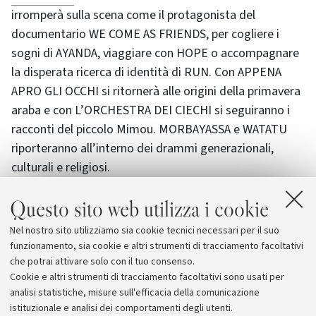
irromperà sulla scena come il protagonista del
documentario WE COME AS FRIENDS, per cogliere i
sogni di AYANDA, viaggiare con HOPE o accompagnare
la disperata ricerca di identità di RUN. Con APPENA
APRO GLI OCCHI si ritornerà alle origini della primavera
araba e con L’ORCHESTRA DEI CIECHI si seguiranno i
racconti del piccolo Mimou. MORBAYASSA e WATATU
riporteranno all’interno dei drammi generazionali,
culturali e religiosi.
Questo sito web utilizza i cookie
Ogni film sarà introdotto da un ospite, il quale rimarrà
in sala per un dibattito al termine della proiezione.
Nel nostro sito utilizziamo sia cookie tecnici necessari per il suo
Previsto l'ingresso gratuito per gli studenti
funzionamento, sia cookie e altri strumenti di tracciamento facoltativi
dell'Università di Bologna.
che potrai attivare solo con il tuo consenso.
Cookie e altri strumenti di tracciamento facoltativi sono usati per
analisi statistiche, misure sull'efficacia della comunicazione
istituzionale e analisi dei comportamenti degli utenti.